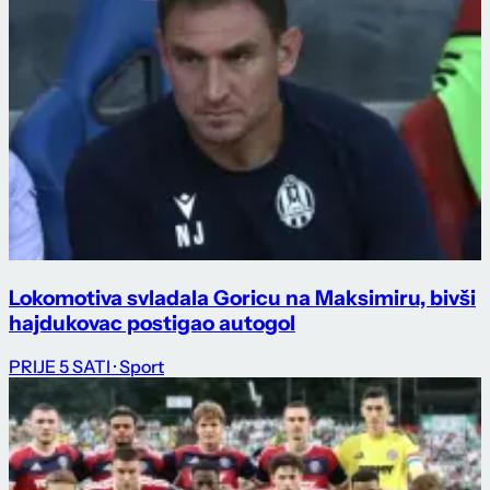
Lokomotiva svladala Goricu na Maksimiru, bivši
hajdukovac postigao autogol
PRIJE 5 SATI
· Sport