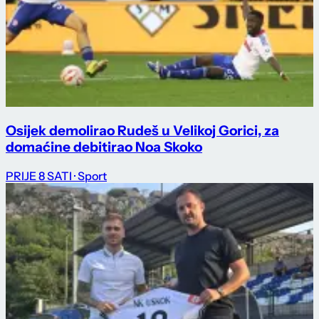
Osijek demolirao Rudeš u Velikoj Gorici, za
domaćine debitirao Noa Skoko
PRIJE 8 SATI
· Sport