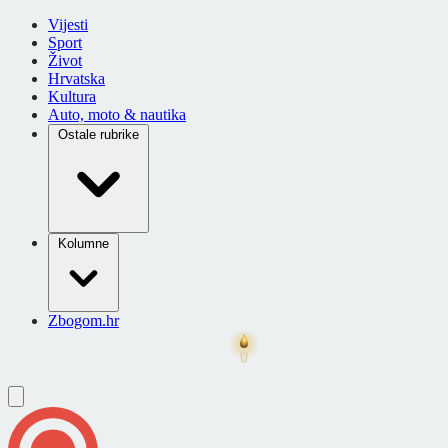
Vijesti
Sport
Život
Hrvatska
Kultura
Auto, moto & nautika
Ostale rubrike
Kolumne
Zbogom.hr