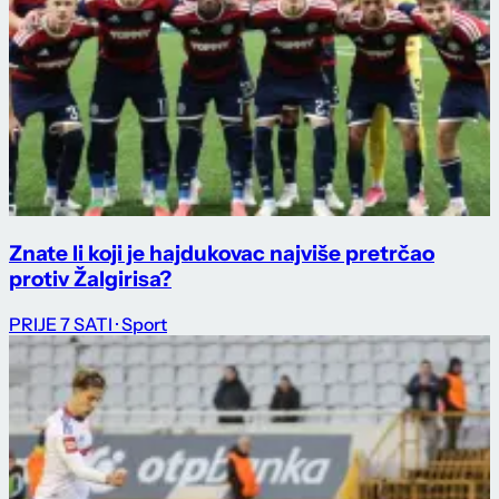
Znate li koji je hajdukovac najviše pretrčao
protiv Žalgirisa?
PRIJE 7 SATI
· Sport