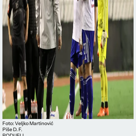
Foto: Veljko Martinović
Piše
D. F.
PODIJELI