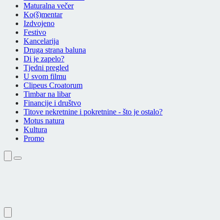
Maturalna večer
Ko(š)mentar
Izdvojeno
Festivo
Kancelarija
Druga strana baluna
Di je zapelo?
Tjedni pregled
U svom filmu
Clipeus Croatorum
Timbar na libar
Financije i društvo
Titove nekretnine i pokretnine - što je ostalo?
Motus natura
Kultura
Promo