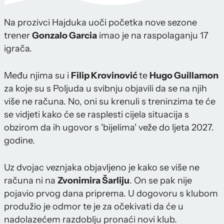
Na prozivci Hajduka uoči početka nove sezone
trener
Gonzalo Garcia
imao je na raspolaganju 17
igrača.
Među njima su i
Filip Krovinović
te
Hugo Guillamon
za koje su s Poljuda u svibnju objavili da se na njih
više ne računa. No, oni su krenuli s treninzima te će
se vidjeti kako će se rasplesti cijela situacija s
obzirom da ih ugovor s 'bijelima' veže do ljeta 2027.
godine.
Uz dvojac veznjaka objavljeno je kako se više ne
računa ni na
Zvonimira Šarliju
. On se pak nije
pojavio prvog dana priprema. U dogovoru s klubom
produžio je odmor te je za očekivati da će u
nadolazećem razdoblju pronaći novi klub.