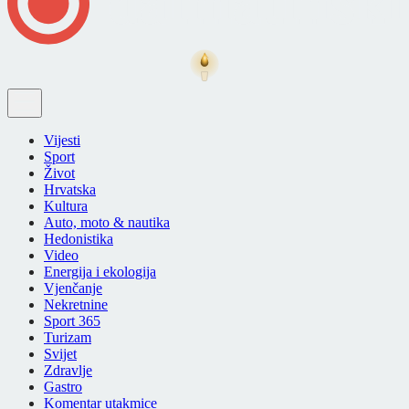
Vijesti
Sport
Život
Hrvatska
Kultura
Auto, moto & nautika
Hedonistika
Video
Energija i ekologija
Vjenčanje
Nekretnine
Sport 365
Turizam
Svijet
Zdravlje
Gastro
Komentar utakmice