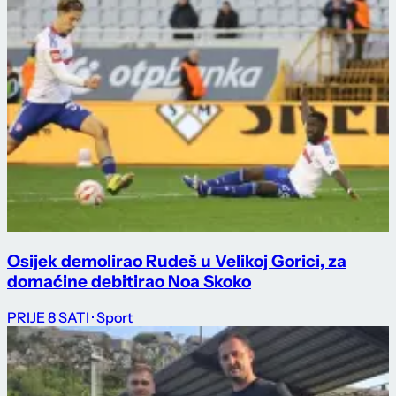
Osijek demolirao Rudeš u Velikoj Gorici, za
domaćine debitirao Noa Skoko
PRIJE 8 SATI
· Sport