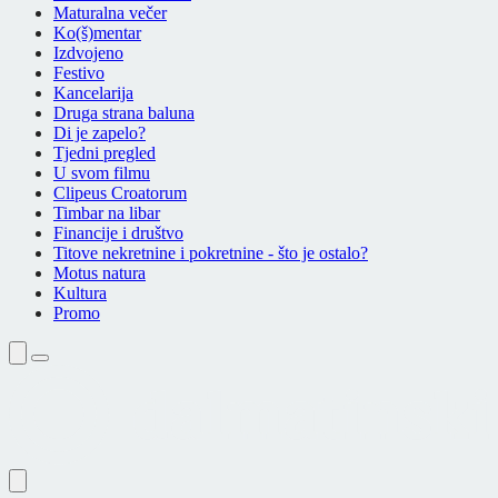
Maturalna večer
Ko(š)mentar
Izdvojeno
Festivo
Kancelarija
Druga strana baluna
Di je zapelo?
Tjedni pregled
U svom filmu
Clipeus Croatorum
Timbar na libar
Financije i društvo
Titove nekretnine i pokretnine - što je ostalo?
Motus natura
Kultura
Promo