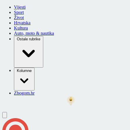
Vijesti
Sport
Život
Hrvatska
Kultura
Auto, moto & nautika
Ostale rubrike
Kolumne
Zbogom.hr