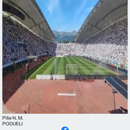
Piše
N. M.
PODIJELI