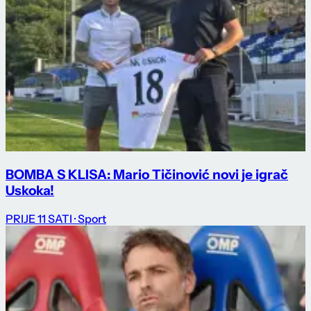
BOMBA S KLISA: Mario Tičinović novi je igrač
Uskoka!
PRIJE 11 SATI
· Sport