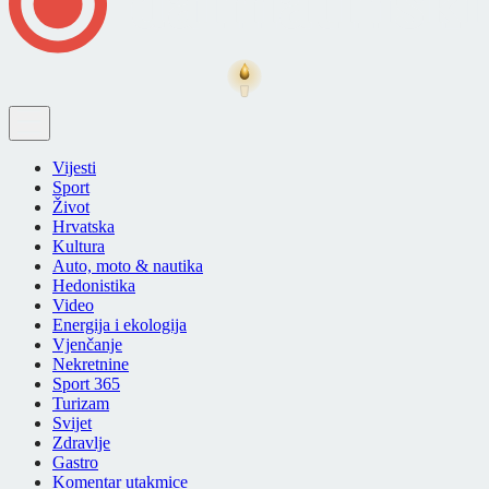
Vijesti
Sport
Život
Hrvatska
Kultura
Auto, moto & nautika
Hedonistika
Video
Energija i ekologija
Vjenčanje
Nekretnine
Sport 365
Turizam
Svijet
Zdravlje
Gastro
Komentar utakmice