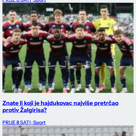
Znate li koji je hajdukovac najviše pretrčao
protiv Žalgirisa?
PRIJE 8 SATI
· Sport