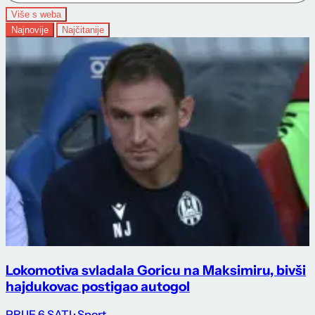
Više s weba
Najnovije
Najčitanije
Lokomotiva svladala Goricu na Maksimiru, bivši
hajdukovac postigao autogol
PRIJE 6 SATI
· Sport