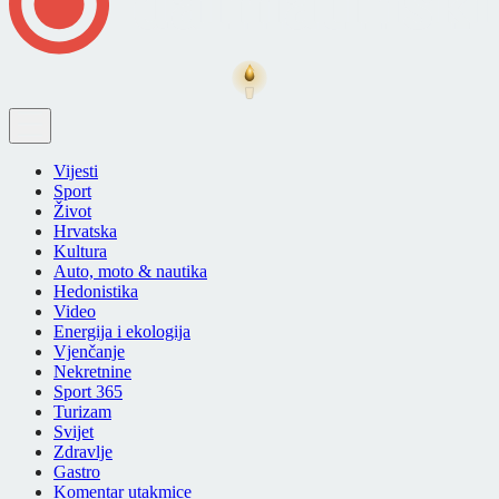
Vijesti
Sport
Život
Hrvatska
Kultura
Auto, moto & nautika
Hedonistika
Video
Energija i ekologija
Vjenčanje
Nekretnine
Sport 365
Turizam
Svijet
Zdravlje
Gastro
Komentar utakmice