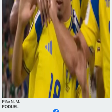
Piše
N. M.
PODIJELI