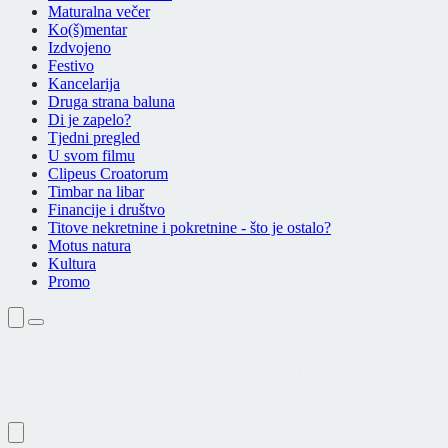
Maturalna večer
Ko(š)mentar
Izdvojeno
Festivo
Kancelarija
Druga strana baluna
Di je zapelo?
Tjedni pregled
U svom filmu
Clipeus Croatorum
Timbar na libar
Financije i društvo
Titove nekretnine i pokretnine - što je ostalo?
Motus natura
Kultura
Promo