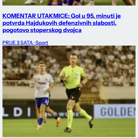
KOMENTAR UTAKMICE: Gol u 95. minuti je
potvrda Hajdukovih defenzivnih slabosti,
pogotovo stoperskog dvojca
PRIJE 3 SATA
· Sport