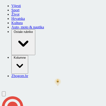
Vijesti
Sport
Život
Hrvatska
Kultura
Auto, moto & nautika
Ostale rubrike
Kolumne
Zbogom.hr