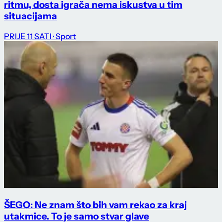
ritmu, dosta igrača nema iskustva u tim
situacijama
PRIJE 11 SATI
· Sport
ŠEGO: Ne znam što bih vam rekao za kraj
utakmice. To je samo stvar glave