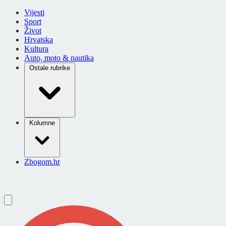
Vijesti
Sport
Život
Hrvatska
Kultura
Auto, moto & nautika
Ostale rubrike
Kolumne
Zbogom.hr