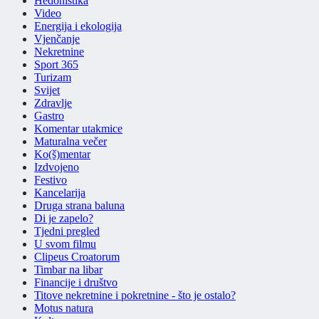
Hedonistika
Video
Energija i ekologija
Vjenčanje
Nekretnine
Sport 365
Turizam
Svijet
Zdravlje
Gastro
Komentar utakmice
Maturalna večer
Ko(š)mentar
Izdvojeno
Festivo
Kancelarija
Druga strana baluna
Di je zapelo?
Tjedni pregled
U svom filmu
Clipeus Croatorum
Timbar na libar
Financije i društvo
Titove nekretnine i pokretnine - što je ostalo?
Motus natura