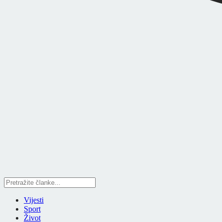
Vijesti
Sport
Život