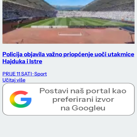
Policija objavila važno priopćenje uoči utakmice
Hajduka i Istre
PRIJE 11 SATI
· Sport
Učitaj više