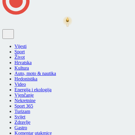
Vijesti
Sport
Život
Hrvatska
Kultura
Auto, moto & nautika
Hedonistika
Video
Energija i ekologija
Vjenčanje
Nekretnine
Sport 365
Turizam
Svijet
Zdravlje
Gastro
Komentar utakmice