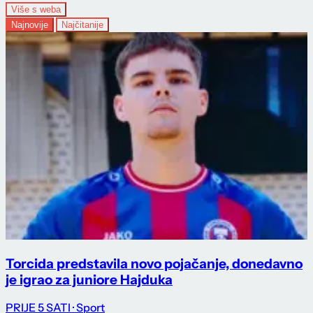
Više s weba
Najnovije
Najčitanije
Torcida predstavila novo pojačanje, donedavno
je igrao za juniore Hajduka
PRIJE 5 SATI
· Sport