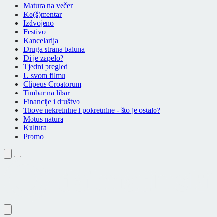
Maturalna večer
Ko(š)mentar
Izdvojeno
Festivo
Kancelarija
Druga strana baluna
Di je zapelo?
Tjedni pregled
U svom filmu
Clipeus Croatorum
Timbar na libar
Financije i društvo
Titove nekretnine i pokretnine - što je ostalo?
Motus natura
Kultura
Promo