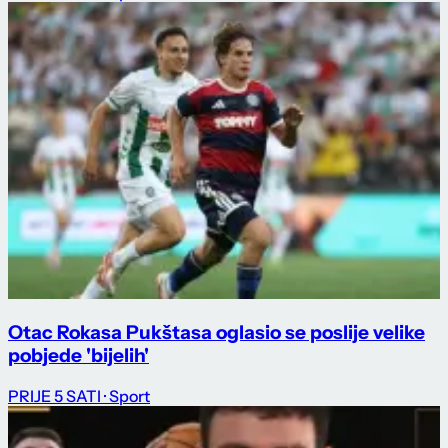
Otac Rokasa Pukštasa oglasio se poslije velike
pobjede 'bijelih'
PRIJE 5 SATI
· Sport