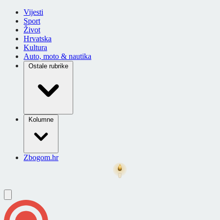
Vijesti
Sport
Život
Hrvatska
Kultura
Auto, moto & nautika
Ostale rubrike
Kolumne
Zbogom.hr