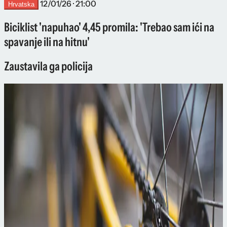
12/01/26 · 21:00
Hrvatska
Biciklist 'napuhao' 4,45 promila: 'Trebao sam ići na
spavanje ili na hitnu'
Zaustavila ga policija