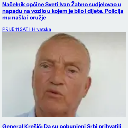
Načelnik općine Sveti Ivan Žabno sudjelovao u
napadu na vozilo u kojem je bilo i dijete. Policija
mu našla i oružje
PRIJE 11 SATI
· Hrvatska
General Krešić: Da su pobunjeni Srbi prihvatili