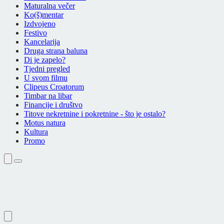
Maturalna večer
Ko(š)mentar
Izdvojeno
Festivo
Kancelarija
Druga strana baluna
Di je zapelo?
Tjedni pregled
U svom filmu
Clipeus Croatorum
Timbar na libar
Financije i društvo
Titove nekretnine i pokretnine - što je ostalo?
Motus natura
Kultura
Promo