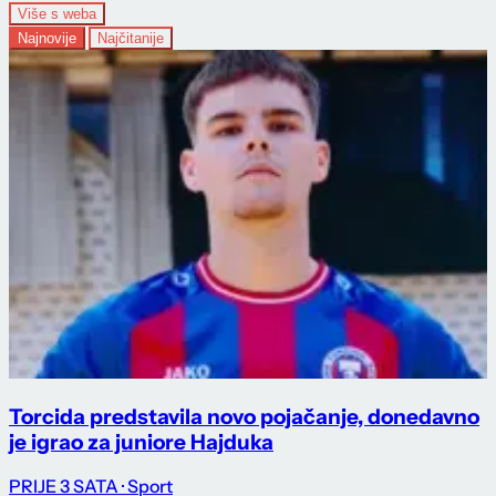
Više s weba
Najnovije
Najčitanije
Torcida predstavila novo pojačanje, donedavno
je igrao za juniore Hajduka
PRIJE 3 SATA
· Sport