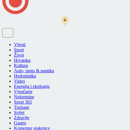
Vijesti
Sport
Život
Hrvatska
Kultura
Auto, moto & nautika
Hedonistika
Video
Energija i ekologija
Vjenčanje
Nekretnine
Sport 365
Turizam
Svijet
Zdravlje
Gastro
Komentar utakmice