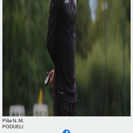
Piše
N. M.
PODIJELI