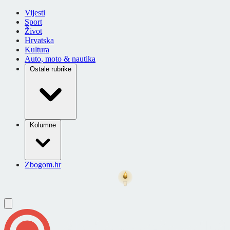
Vijesti
Sport
Život
Hrvatska
Kultura
Auto, moto & nautika
Ostale rubrike
Kolumne
Zbogom.hr