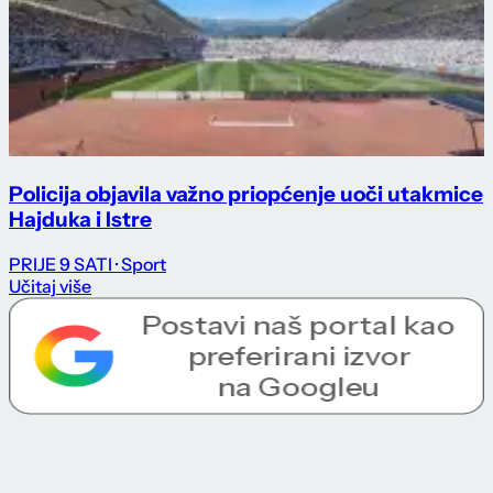
Policija objavila važno priopćenje uoči utakmice
Hajduka i Istre
PRIJE 9 SATI
· Sport
Učitaj više