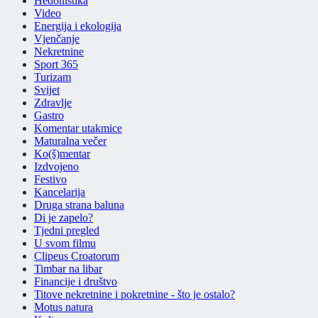
Hedonistika
Video
Energija i ekologija
Vjenčanje
Nekretnine
Sport 365
Turizam
Svijet
Zdravlje
Gastro
Komentar utakmice
Maturalna večer
Ko(š)mentar
Izdvojeno
Festivo
Kancelarija
Druga strana baluna
Di je zapelo?
Tjedni pregled
U svom filmu
Clipeus Croatorum
Timbar na libar
Financije i društvo
Titove nekretnine i pokretnine - što je ostalo?
Motus natura