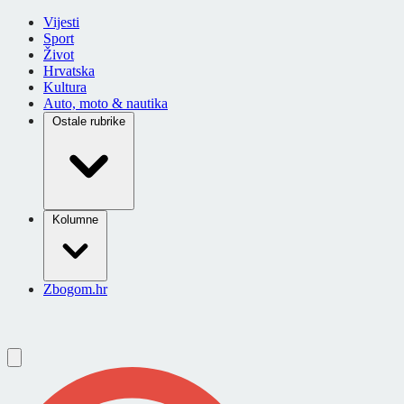
Vijesti
Sport
Život
Hrvatska
Kultura
Auto, moto & nautika
Ostale rubrike
Kolumne
Zbogom.hr