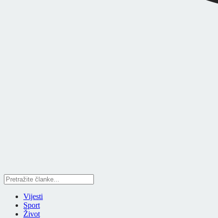
Vijesti
Sport
Život