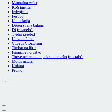
Maturalna večer
Ko(š)mentar
Izdvojeno
Festivo
Kancelarija
Druga strana baluna
Di je zapelo?
Tjedni pregled
U svom filmu
Clipeus Croatorum
Timbar na libar
Financije i društvo
Titove nekretnine i pokretnine - što je ostalo?
Motus natura
Kultura
Promo