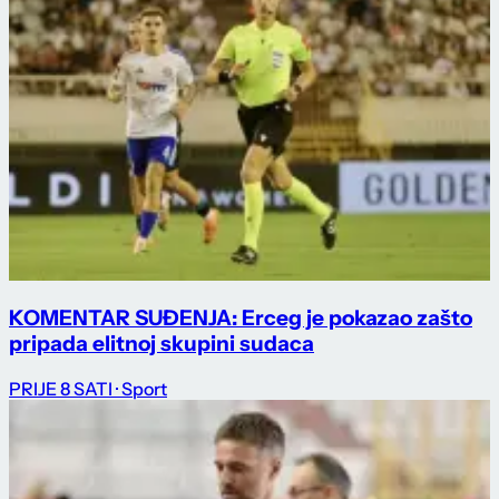
KOMENTAR SUĐENJA: Erceg je pokazao zašto
pripada elitnoj skupini sudaca
PRIJE 8 SATI
· Sport