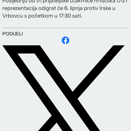
Posljednju od tri prijateljske utakmice hrvatska U-21
reprezentacija odigrat će 6. lipnja protiv Irske u
Vrbovcu s početkom u 17:30 sati.
PODIJELI