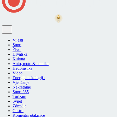
Vijesti
Sport
Život
Hrvatska
Kultura
Auto, moto & nautika
Hedonistika
Video
Energija i ekologija
Vjenčanje
Nekretnine
Sport 365
Turizam
Svijet
Zdravlje
Gastro
Komentar utakmice