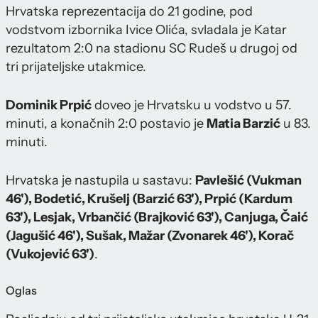
Hrvatska reprezentacija do 21 godine, pod
vodstvom izbornika Ivice Olića, svladala je Katar
rezultatom 2:0 na stadionu SC Rudeš u drugoj od
tri prijateljske utakmice.
Dominik Prpić
doveo je Hrvatsku u vodstvo u 57.
minuti, a konačnih 2:0 postavio je
Matia Barzić
u 83.
minuti.
Hrvatska je nastupila u sastavu:
Pavlešić (Vukman
46'), Bodetić, Krušelj (Barzić 63'), Prpić (Kardum
63'), Lesjak, Vrbančić (Brajković 63'), Canjuga, Čaić
(Jagušić 46'), Sušak, Mažar (Zvonarek 46'), Korač
(Vukojević 63')
.
Oglas