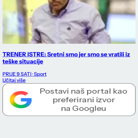
TRENER ISTRE: Sretni smo jer smo se vratili iz
teške situacije
PRIJE 9 SATI
· Sport
Učitaj više