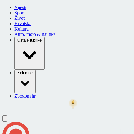
Vijesti
Sport
Život
Hrvatska
Kultura
Auto, moto & nautika
Ostale rubrike
Kolumne
Zbogom.hr