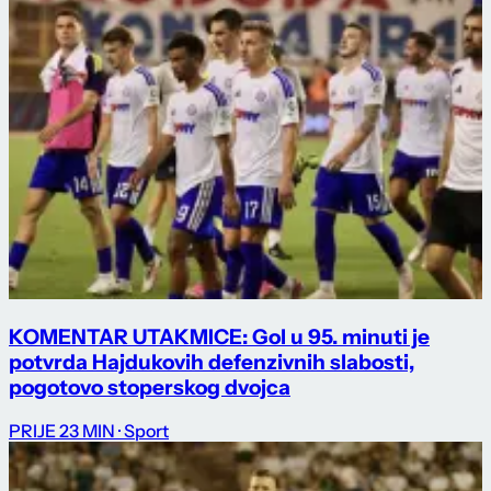
KOMENTAR UTAKMICE: Gol u 95. minuti je
potvrda Hajdukovih defenzivnih slabosti,
pogotovo stoperskog dvojca
PRIJE 23 MIN
· Sport