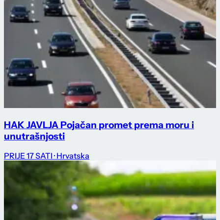
HAK JAVLJA Pojačan promet prema moru i
unutrašnjosti
PRIJE 17 SATI
· Hrvatska