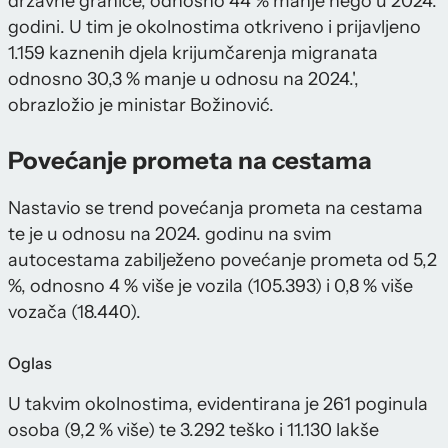
državne granice, odnosno 44 % manje nego u 2024.
godini. U tim je okolnostima otkriveno i prijavljeno
1.159 kaznenih djela krijumčarenja migranata
odnosno 30,3 % manje u odnosu na 2024.',
obrazložio je ministar Božinović.
Povećanje prometa na cestama
Nastavio se trend povećanja prometa na cestama
te je u odnosu na 2024. godinu na svim
autocestama zabilježeno povećanje prometa od 5,2
%, odnosno 4 % više je vozila (105.393) i 0,8 % više
vozača (18.440).
Oglas
U takvim okolnostima, evidentirana je 261 poginula
osoba (9,2 % više) te 3.292 teško i 11.130 lakše