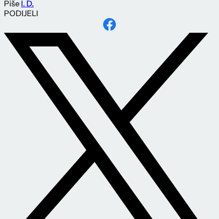
Piše
I. D.
PODIJELI