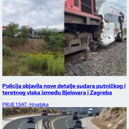
Policija objavila nove detalje sudara putničkog i
teretnog vlaka između Bjelovara i Zagreba
PRIJE 1 SAT
· Hrvatska