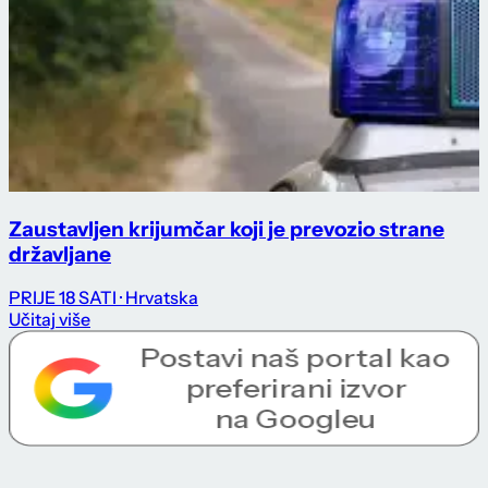
Zaustavljen krijumčar koji je prevozio strane
državljane
PRIJE 18 SATI
· Hrvatska
Učitaj više