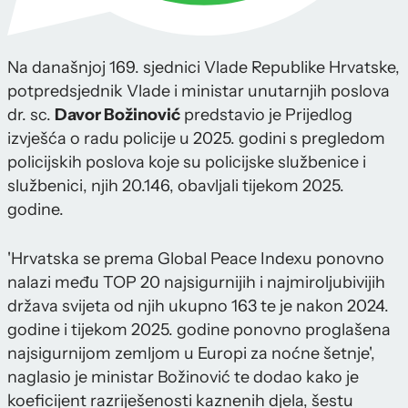
Na današnjoj 169. sjednici Vlade Republike Hrvatske,
potpredsjednik Vlade i ministar unutarnjih poslova
dr. sc.
Davor Božinović
predstavio je Prijedlog
izvješća o radu policije u 2025. godini s pregledom
policijskih poslova koje su policijske službenice i
službenici, njih 20.146, obavljali tijekom 2025.
godine.
'Hrvatska se prema Global Peace Indexu ponovno
nalazi među TOP 20 najsigurnijih i najmiroljubivijih
država svijeta od njih ukupno 163 te je nakon 2024.
godine i tijekom 2025. godine ponovno proglašena
najsigurnijom zemljom u Europi za noćne šetnje',
naglasio je ministar Božinović te dodao kako je
koeficijent razriješenosti kaznenih djela, šestu