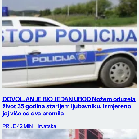
DOVOLJAN JE BIO JEDAN UBOD Nožem oduzela
život 35 godina starijem ljubavniku, izmjereno
joj više od dva promila
PRIJE 42 MIN
· Hrvatska