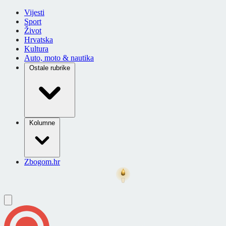
Vijesti
Sport
Život
Hrvatska
Kultura
Auto, moto & nautika
Ostale rubrike
Kolumne
Zbogom.hr