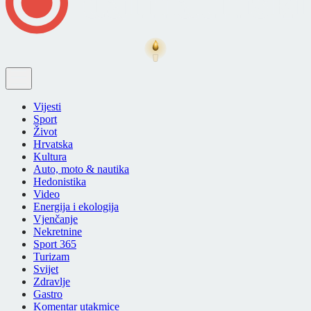
Vijesti
Sport
Život
Hrvatska
Kultura
Auto, moto & nautika
Hedonistika
Video
Energija i ekologija
Vjenčanje
Nekretnine
Sport 365
Turizam
Svijet
Zdravlje
Gastro
Komentar utakmice