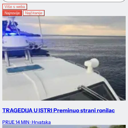
Više s weba
Najnovije
Najčitanije
TRAGEDIJA U ISTRI Preminuo strani ronilac
PRIJE 14 MIN
· Hrvatska