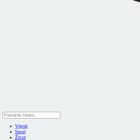
Vijesti
Sport
Život