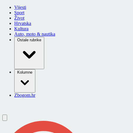
Vijesti
Sport
Život
Hrvatska
Kultura
Auto, moto & nautika
Ostale rubrike
Kolumne
Zbogom.hr