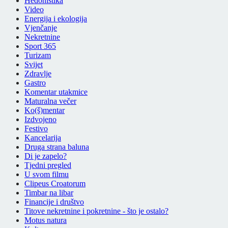
Hedonistika
Video
Energija i ekologija
Vjenčanje
Nekretnine
Sport 365
Turizam
Svijet
Zdravlje
Gastro
Komentar utakmice
Maturalna večer
Ko(š)mentar
Izdvojeno
Festivo
Kancelarija
Druga strana baluna
Di je zapelo?
Tjedni pregled
U svom filmu
Clipeus Croatorum
Timbar na libar
Financije i društvo
Titove nekretnine i pokretnine - što je ostalo?
Motus natura