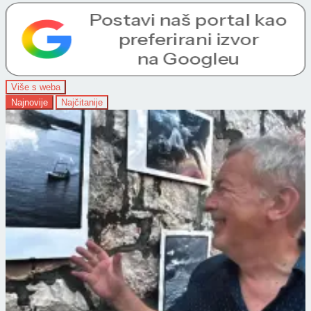
Više s weba
Najnovije
Najčitanije