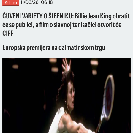
11/06/26 · 06:18
Kultura
ČUVENI VARIETY O ŠIBENIKU: Billie Jean King obratit
će se publici, a film o slavnoj tenisačici otvorit će
CIFF
Europska premijera na dalmatinskom trgu