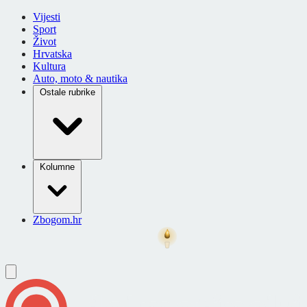
Vijesti
Sport
Život
Hrvatska
Kultura
Auto, moto & nautika
Ostale rubrike
Kolumne
Zbogom.hr