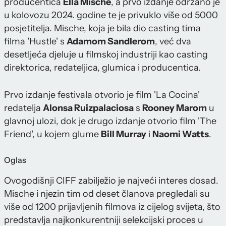
producentica
Ella Mische
, a prvo izdanje održano je
u kolovozu 2024. godine te je privuklo više od 5000
posjetitelja. Mische, koja je bila dio casting tima
filma 'Hustle' s
Adamom Sandlerom
, već dva
desetljeća djeluje u filmskoj industriji kao casting
direktorica, redateljica, glumica i producentica.
Prvo izdanje festivala otvorio je film 'La Cocina'
redatelja
Alonsa Ruizpalaciosa
s
Rooney Marom
u
glavnoj ulozi, dok je drugo izdanje otvorio film 'The
Friend', u kojem glume
Bill Murray
i
Naomi Watts
.
Oglas
Ovogodišnji CIFF zabilježio je najveći interes dosad.
Mische i njezin tim od deset članova pregledali su
više od 1200 prijavljenih filmova iz cijelog svijeta, što
predstavlja najkonkurentniji selekcijski proces u