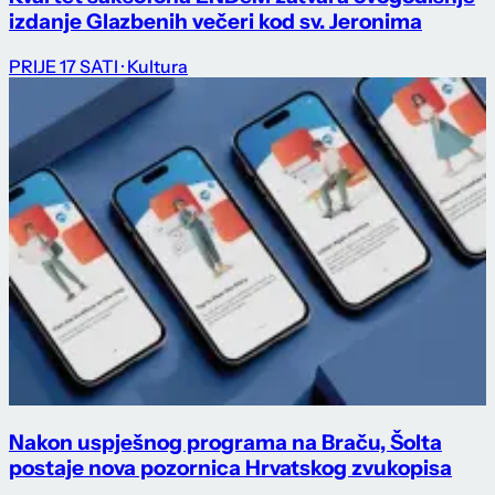
izdanje Glazbenih večeri kod sv. Jeronima
PRIJE 17 SATI
· Kultura
Nakon uspješnog programa na Braču, Šolta
postaje nova pozornica Hrvatskog zvukopisa