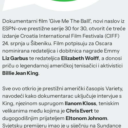
Dokumentarni film 'Give Me The Ball!', novi naslov iz
ESPN-ove prestižne serije 30 for 30, otvorit će treće
izdanje Croatia International Film Festivala (CIFF)
24. srpnja u Šibeniku. Film potpisuju za Oscara
nominirana redateljica i dobitnica nagrade Emmy
Liz Garbus
te redateljica
Elizabeth Wolff
, a donosi
priču o legendarnoj američkoj tenisačici i aktivistici
Billie Jean King
.
Sve ovo otkrio je prestižni američki časopis Variety,
navodeći kako dokumentarac uključuje intervjue s
King, njezinom suprugom
Ilanom Kloss
, teniskim
velikanima među kojima je
Chris Evert
te
dugogodišnjim prijateljem
Eltonom Johnom
.
Svjetsku premijeru imao je u siječnju na Sundance