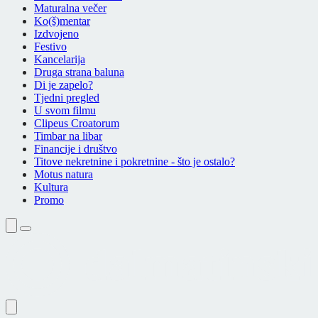
Maturalna večer
Ko(š)mentar
Izdvojeno
Festivo
Kancelarija
Druga strana baluna
Di je zapelo?
Tjedni pregled
U svom filmu
Clipeus Croatorum
Timbar na libar
Financije i društvo
Titove nekretnine i pokretnine - što je ostalo?
Motus natura
Kultura
Promo