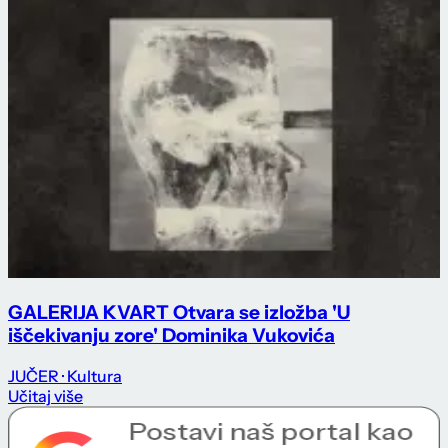
GALERIJA KVART Otvara se izložba 'U
iščekivanju zore' Dominika Vukovića
JUČER
· Kultura
Učitaj više