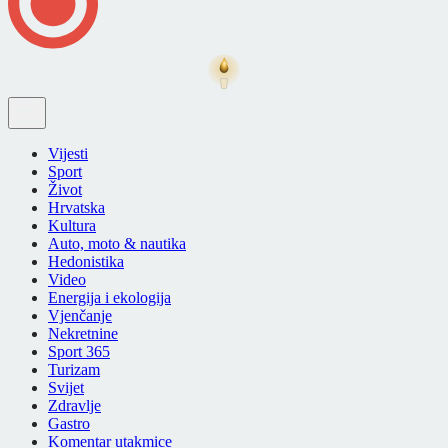
Vijesti
Sport
Život
Hrvatska
Kultura
Auto, moto & nautika
Hedonistika
Video
Energija i ekologija
Vjenčanje
Nekretnine
Sport 365
Turizam
Svijet
Zdravlje
Gastro
Komentar utakmice