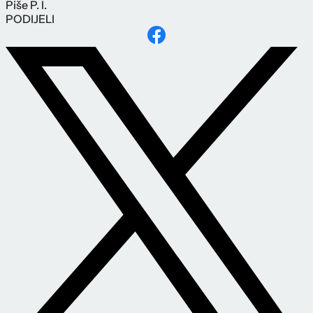
Piše
P. I.
PODIJELI