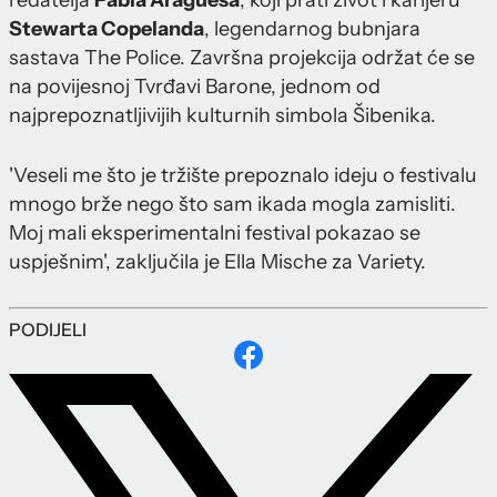
redatelja
Pabla Aragüésa
, koji prati život i karijeru
Stewarta Copelanda
, legendarnog bubnjara
sastava The Police. Završna projekcija održat će se
na povijesnoj Tvrđavi Barone, jednom od
najprepoznatljivijih kulturnih simbola Šibenika.
'Veseli me što je tržište prepoznalo ideju o festivalu
mnogo brže nego što sam ikada mogla zamisliti.
Moj mali eksperimentalni festival pokazao se
uspješnim', zaključila je Ella Mische za Variety.
PODIJELI