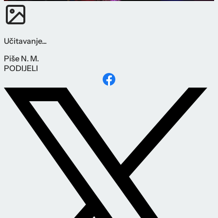
Učitavanje...
Piše
N. M.
PODIJELI