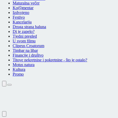
Maturalna večer
Ko(š)mentar
Izdvojeno
Festivo
Kancelarija
Druga strana baluna
Di je zapelo?
Tjedni pregled
U svom filmu
Clipeus Croatorum
Timbar na libar
Financije i društvo
Titove nekretnine i pokretnine - što je ostalo?
Motus natura
Kultura
Promo