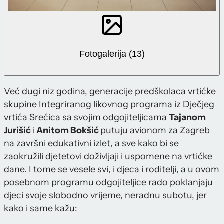
Fotogalerija (13)
Već dugi niz godina, generacije predškolaca vrtićke
skupine Integriranog likovnog programa iz Dječjeg
vrtića Srećica sa svojim odgojiteljicama
Tajanom
Jurišić
i
Anitom Bokšić
putuju avionom za Zagreb
na završni edukativni izlet, a sve kako bi se
zaokružili djetetovi doživljaji i uspomene na vrtićke
dane. I tome se vesele svi, i djeca i roditelji, a u ovom
posebnom programu odgojiteljice rado poklanjaju
djeci svoje slobodno vrijeme, neradnu subotu, jer
kako i same kažu: