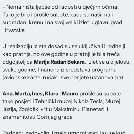
- Nema ništa ljepše od radosti u dječjim očima!
Tako je bilo i prošle subote, kada su naši mali
sugrađani krenuli na svoj veliki izlet u glavni grad
Hrvatske.
U realizaciju izleta dosad su se uključivali i roditelji
kao pratnja, no ove godine u pratnji je bila treća
odgojiteljica
Marija Radan Bekara
. Izlet se u cijelosti,
svake godine, financira iz sredstava programa
(avionske karte, ručak i sve posjete ustanovama).
Ana, Marta, Ines, Klara
i
Mauro
prošle su subote
tako posjetili Tehnički muzej Nikola Tesla, Muzej
iluzija, Zoološki vrt u Maksimiru, Planetarij i
znamenitosti Gornjeg grada.
Radosni, zadovoljni i malo umorni vratili su se kući,