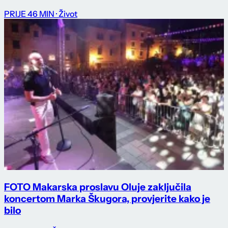
PRIJE 46 MIN
· Život
FOTO Makarska proslavu Oluje zaključila
koncertom Marka Škugora, provjerite kako je
bilo