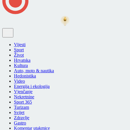
Vijesti
Sport
Život
Hrvatska
Kultura
Auto, moto & nautika
Hedonistika
Video
Energija i ekologija
Vjenčanje
Nekretnine
Sport 365
Turizam
Svijet
Zdravlje
Gastro
Komentar utakmice