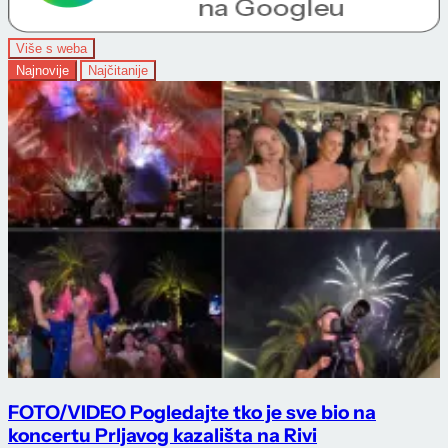
Više s weba
Najnovije
Najčitanije
FOTO/VIDEO Pogledajte tko je sve bio na
koncertu Prljavog kazališta na Rivi