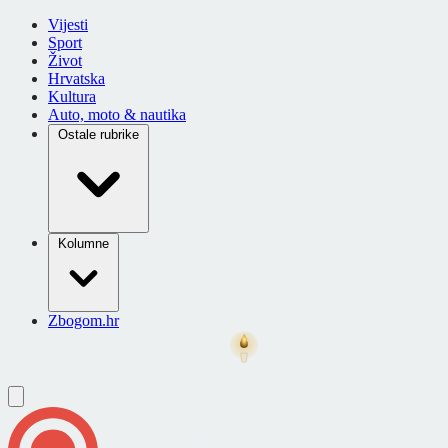
Vijesti
Sport
Život
Hrvatska
Kultura
Auto, moto & nautika
Ostale rubrike
Kolumne
Zbogom.hr