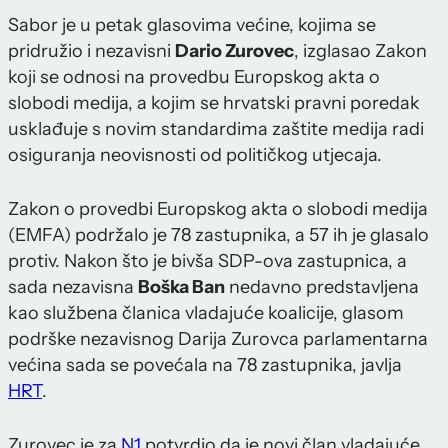
Sabor je u petak glasovima većine, kojima se
pridružio i nezavisni
Dario Zurovec
, izglasao Zakon
koji se odnosi na provedbu Europskog akta o
slobodi medija, a kojim se hrvatski pravni poredak
usklađuje s novim standardima zaštite medija radi
osiguranja neovisnosti od političkog utjecaja.
Zakon o provedbi Europskog akta o slobodi medija
(EMFA) podržalo je 78 zastupnika, a 57 ih je glasalo
protiv. Nakon što je bivša SDP-ova zastupnica, a
sada nezavisna
Boška Ban
nedavno predstavljena
kao službena članica vladajuće koalicije, glasom
podrške nezavisnog Darija Zurovca parlamentarna
većina sada se povećala na 78 zastupnika, javlja
HRT
.
Zurovec je za
N1
potvrdio da je novi član vladajuće