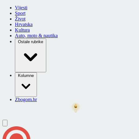
Vijesti
Sport
Život
Hrvatska
Kultura
Auto, moto & nautika
Ostale rubrike
Kolumne
Zbogom.hr