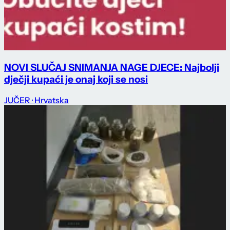
NOVI SLUČAJ SNIMANJA NAGE DJECE: Najbolji
dječji kupaći je onaj koji se nosi
JUČER
· Hrvatska