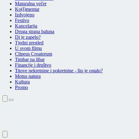
Maturalna večer
Ko(š)mentar
Izdvojeno
Festivo
Kancelarija
Druga strana baluna
Di je zapelo?
Tjedni pregled
U svom filmu
Clipeus Croatorum
Timbar na libar
Financije i društvo
Titove nekretnine i pokretnine - što je ostalo?
Motus natura
Kultura
Promo