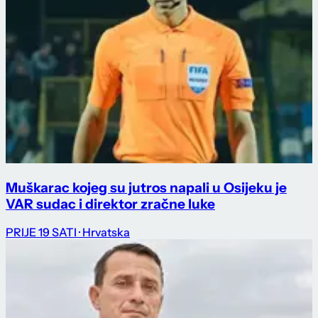
Muškarac kojeg su jutros napali u Osijeku je
VAR sudac i direktor zračne luke
PRIJE 19 SATI
· Hrvatska