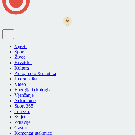
Vijesti
Sport
Život
Hrvatska
Kultura
Auto, moto & nautika
Hedonistika
Video
Energija i ekologija
Vjenčanje
Nekretnine
Sport 365
Turizam
Svijet
Zdravlje
Gastro
Komentar utakmice