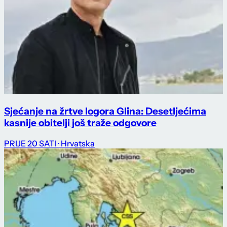
Sjećanje na žrtve logora Glina: Desetljećima
kasnije obitelji još traže odgovore
PRIJE 20 SATI
· Hrvatska