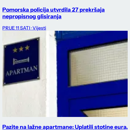
Pomorska policija utvrdila 27 prekršaja
nepropisnog glisiranja
PRIJE 11 SATI
· Vijesti
Pazite na lažne apartmane: Uplatili stotine eura,