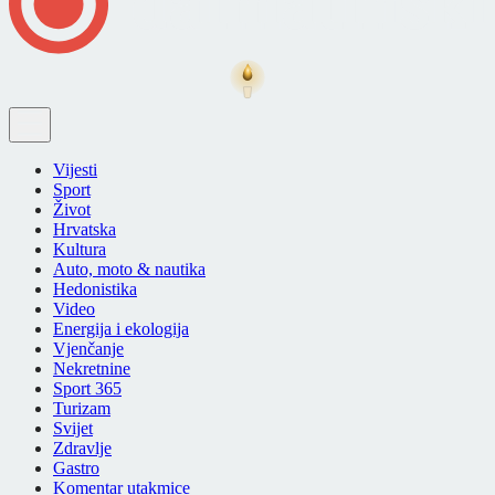
Vijesti
Sport
Život
Hrvatska
Kultura
Auto, moto & nautika
Hedonistika
Video
Energija i ekologija
Vjenčanje
Nekretnine
Sport 365
Turizam
Svijet
Zdravlje
Gastro
Komentar utakmice