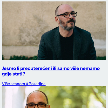
Jesmo li preopterećeni ili samo više nemamo
gdje stati?
Više s tagom #Pozadina