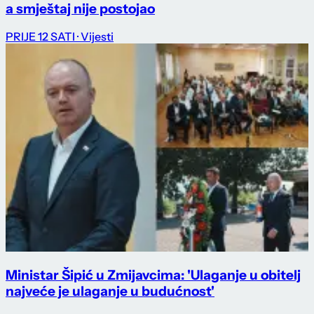
a smještaj nije postojao
PRIJE 12 SATI
· Vijesti
Ministar Šipić u Zmijavcima: 'Ulaganje u obitelj
najveće je ulaganje u budućnost'