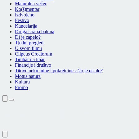
Maturalna večer
Ko(š)mentar
Izdvojeno
Festivo
Kancelarija
Druga strana baluna
Di je zapelo?
Tjedni pregled
U svom filmu
Clipeus Croatorum
Timbar na libar
Financije i društvo
Titove nekretnine i pokretnine - što je ostalo?
Motus natura
Kultura
Promo