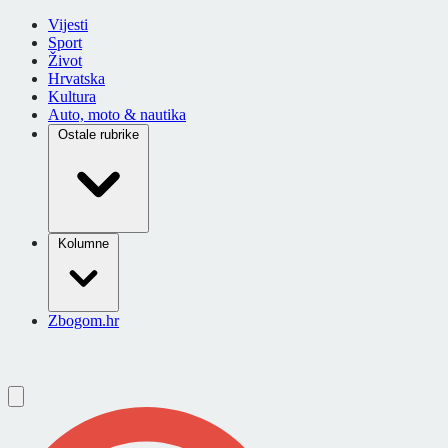
Vijesti
Sport
Život
Hrvatska
Kultura
Auto, moto & nautika
Ostale rubrike
Kolumne
Zbogom.hr