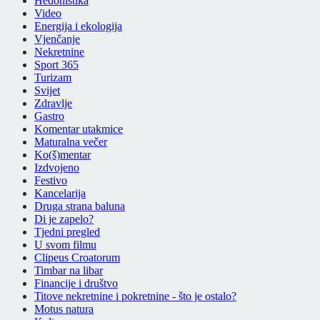
Hedonistika
Video
Energija i ekologija
Vjenčanje
Nekretnine
Sport 365
Turizam
Svijet
Zdravlje
Gastro
Komentar utakmice
Maturalna večer
Ko(š)mentar
Izdvojeno
Festivo
Kancelarija
Druga strana baluna
Di je zapelo?
Tjedni pregled
U svom filmu
Clipeus Croatorum
Timbar na libar
Financije i društvo
Titove nekretnine i pokretnine - što je ostalo?
Motus natura