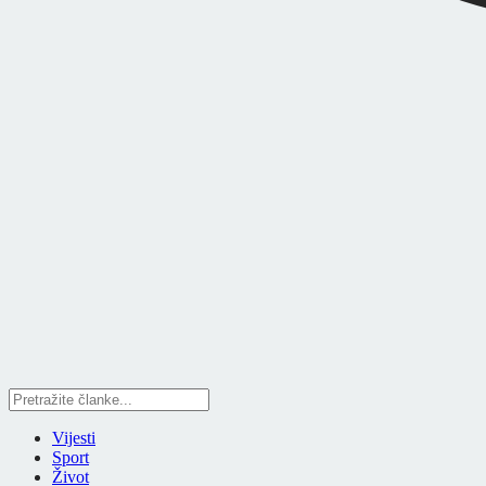
Vijesti
Sport
Život