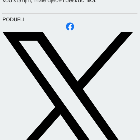
kod starijih, male djece i beskućnika.
PODIJELI