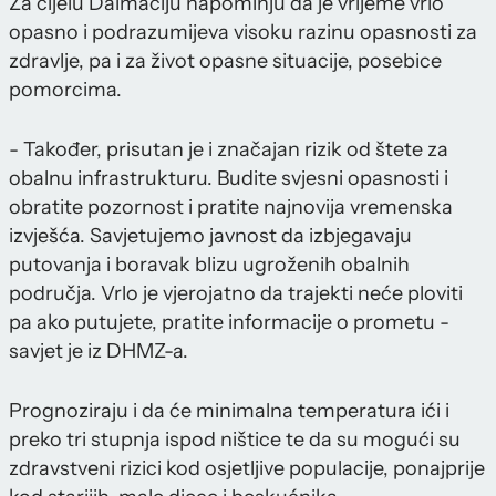
Za cijelu Dalmaciju napominju da je vrijeme vrlo
opasno i podrazumijeva visoku razinu opasnosti za
zdravlje, pa i za život opasne situacije, posebice
pomorcima.
- Također, prisutan je i značajan rizik od štete za
obalnu infrastrukturu. Budite svjesni opasnosti i
obratite pozornost i pratite najnovija vremenska
izvješća. Savjetujemo javnost da izbjegavaju
putovanja i boravak blizu ugroženih obalnih
područja. Vrlo je vjerojatno da trajekti neće ploviti
pa ako putujete, pratite informacije o prometu -
savjet je iz DHMZ-a.
Prognoziraju i da će minimalna temperatura ići i
preko tri stupnja ispod ništice te da su mogući su
zdravstveni rizici kod osjetljive populacije, ponajprije