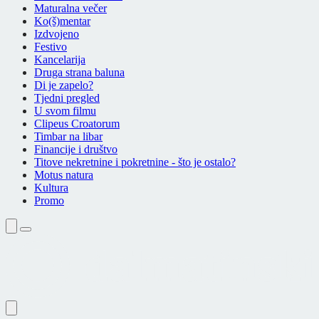
Maturalna večer
Ko(š)mentar
Izdvojeno
Festivo
Kancelarija
Druga strana baluna
Di je zapelo?
Tjedni pregled
U svom filmu
Clipeus Croatorum
Timbar na libar
Financije i društvo
Titove nekretnine i pokretnine - što je ostalo?
Motus natura
Kultura
Promo