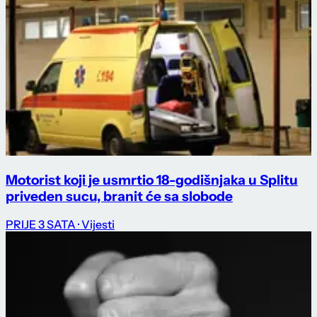
Motorist koji je usmrtio 18-godišnjaka u Splitu
priveden sucu, branit će sa slobode
PRIJE 3 SATA
· Vijesti