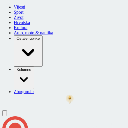
Vijesti
Sport
Život
Hrvatska
Kultura
Auto, moto & nautika
Ostale rubrike
Kolumne
Zbogom.hr