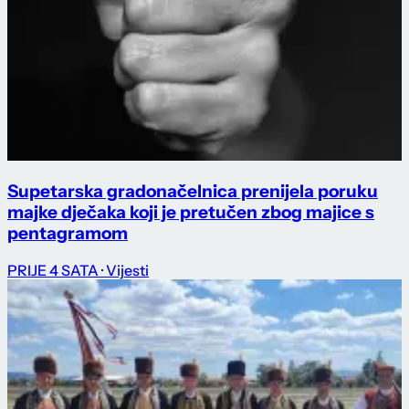
Supetarska gradonačelnica prenijela poruku
majke dječaka koji je pretučen zbog majice s
pentagramom
PRIJE 4 SATA
· Vijesti