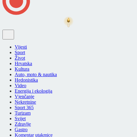
Vijesti
Sport
Život
Hrvatska
Kultura
Auto, moto & nautika
Hedonistika
Video
Energija i ekologija
Vjenčanje
Nekretnine
Sport 365
Turizam
Svijet
Zdravlje
Gastro
Komentar utakmice