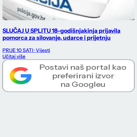
SLUČAJ U SPLITU 18-godišnjakinja prijavila
pomorca za silovanje, udarce i prijetnju
PRIJE 10 SATI
· Vijesti
Učitaj više