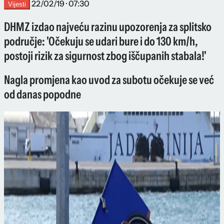
22/02/19 · 07:30
Vijesti
DHMZ izdao najveću razinu upozorenja za splitsko
područje: 'Očekuju se udari bure i do 130 km/h,
postoji rizik za sigurnost zbog iščupanih stabala!'
Nagla promjena kao uvod za subotu očekuje se već
od danas popodne