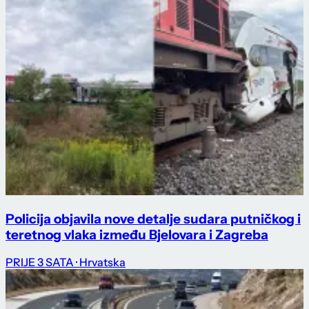
Policija objavila nove detalje sudara putničkog i
teretnog vlaka između Bjelovara i Zagreba
PRIJE 3 SATA
· Hrvatska