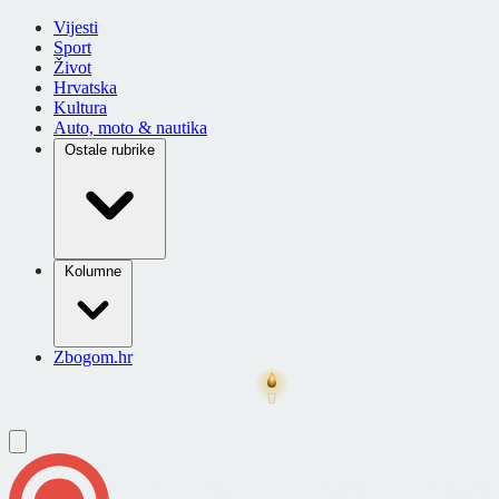
Vijesti
Sport
Život
Hrvatska
Kultura
Auto, moto & nautika
Ostale rubrike
Kolumne
Zbogom.hr