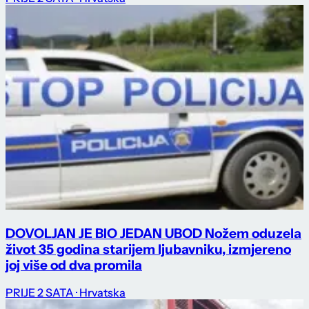
DOVOLJAN JE BIO JEDAN UBOD Nožem oduzela
život 35 godina starijem ljubavniku, izmjereno
joj više od dva promila
PRIJE 2 SATA
· Hrvatska