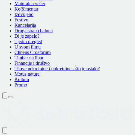
Maturalna večer
Ko(š)mentar
Izdvojeno
Festivo
Kancelarija
Druga strana baluna
Di je zapelo?
Tjedni pregled
U svom filmu
Clipeus Croatorum
Timbar na libar
Financije i društvo
Titove nekretnine i pokretnine - što je ostalo?
Motus natura
Kultura
Promo