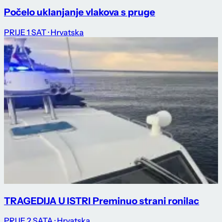
Počelo uklanjanje vlakova s pruge
PRIJE 1 SAT
· Hrvatska
TRAGEDIJA U ISTRI Preminuo strani ronilac
PRIJE 2 SATA
· Hrvatska