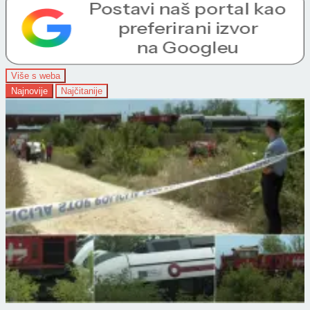
Više s weba
Najnovije
Najčitanije