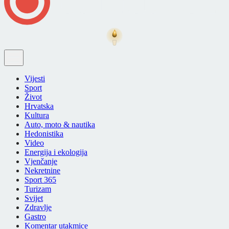
Vijesti
Sport
Život
Hrvatska
Kultura
Auto, moto & nautika
Hedonistika
Video
Energija i ekologija
Vjenčanje
Nekretnine
Sport 365
Turizam
Svijet
Zdravlje
Gastro
Komentar utakmice