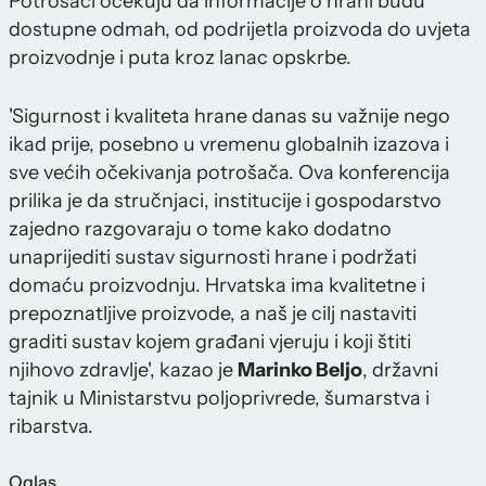
Potrošači očekuju da informacije o hrani budu
dostupne odmah, od podrijetla proizvoda do uvjeta
proizvodnje i puta kroz lanac opskrbe.
'Sigurnost i kvaliteta hrane danas su važnije nego
ikad prije, posebno u vremenu globalnih izazova i
sve većih očekivanja potrošača. Ova konferencija
prilika je da stručnjaci, institucije i gospodarstvo
zajedno razgovaraju o tome kako dodatno
unaprijediti sustav sigurnosti hrane i podržati
domaću proizvodnju. Hrvatska ima kvalitetne i
prepoznatljive proizvode, a naš je cilj nastaviti
graditi sustav kojem građani vjeruju i koji štiti
njihovo zdravlje', kazao je
Marinko Beljo
, državni
tajnik u Ministarstvu poljoprivrede, šumarstva i
ribarstva.
Oglas