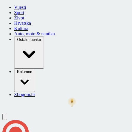
Vijesti
Sport
Život
Hrvatska
Kultura
Auto, moto & nautika
Ostale rubrike
Kolumne
Zbogom.hr