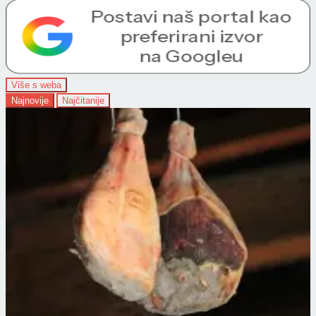
Više s weba
Najnovije
Najčitanije