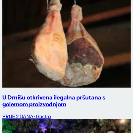
U Drnišu otkrivena ilegalna pršutana s
golemom proizvodnjom
PRIJE 2 DANA
· Gastro