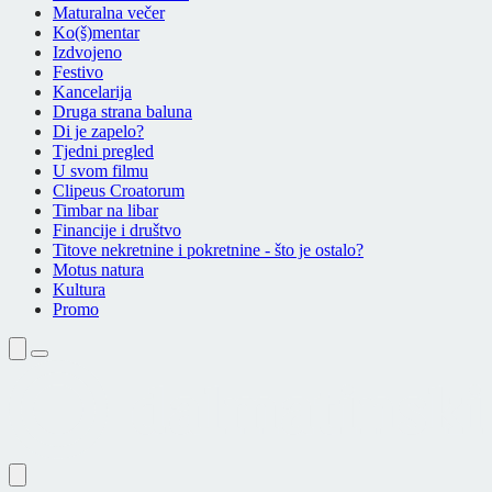
Maturalna večer
Ko(š)mentar
Izdvojeno
Festivo
Kancelarija
Druga strana baluna
Di je zapelo?
Tjedni pregled
U svom filmu
Clipeus Croatorum
Timbar na libar
Financije i društvo
Titove nekretnine i pokretnine - što je ostalo?
Motus natura
Kultura
Promo