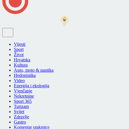
Vijesti
Sport
Život
Hrvatska
Kultura
Auto, moto & nautika
Hedonistika
Video
Energija i ekologija
Vjenčanje
Nekretnine
Sport 365
Turizam
Svijet
Zdravlje
Gastro
Komentar utakmice