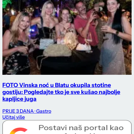
FOTO Vinska noć u Blatu okupila stotine
gostiju: Pogledajte tko je sve kušao najbolje
kapljice juga
PRIJE 3 DANA
· Gastro
Učitaj više