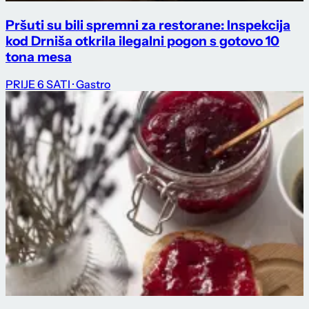
Pršuti su bili spremni za restorane: Inspekcija
kod Drniša otkrila ilegalni pogon s gotovo 10
tona mesa
PRIJE 6 SATI
· Gastro