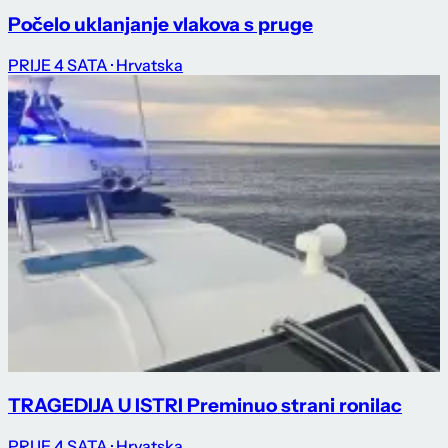
Počelo uklanjanje vlakova s pruge
PRIJE 4 SATA
· Hrvatska
TRAGEDIJA U ISTRI Preminuo strani ronilac
PRIJE 4 SATA
· Hrvatska