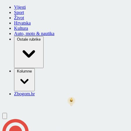
Vijesti
Sport
Život
Hrvatska
Kultura
Auto, moto & nautika
Ostale rubrike
Kolumne
Zbogom.hr