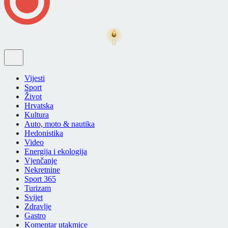
Vijesti
Sport
Život
Hrvatska
Kultura
Auto, moto & nautika
Hedonistika
Video
Energija i ekologija
Vjenčanje
Nekretnine
Sport 365
Turizam
Svijet
Zdravlje
Gastro
Komentar utakmice