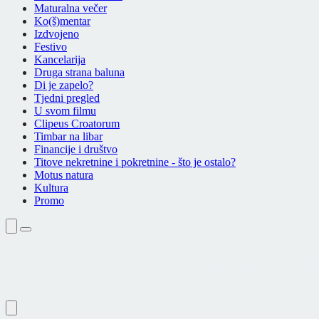
Maturalna večer
Ko(š)mentar
Izdvojeno
Festivo
Kancelarija
Druga strana baluna
Di je zapelo?
Tjedni pregled
U svom filmu
Clipeus Croatorum
Timbar na libar
Financije i društvo
Titove nekretnine i pokretnine - što je ostalo?
Motus natura
Kultura
Promo