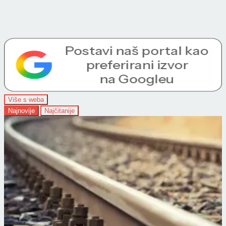
Više s weba
Najnovije
Najčitanije