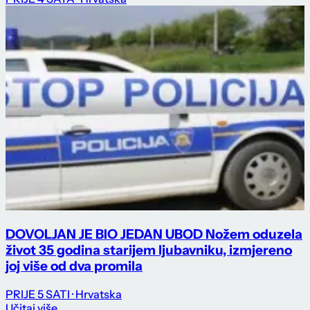
DOVOLJAN JE BIO JEDAN UBOD Nožem oduzela
život 35 godina starijem ljubavniku, izmjereno
joj više od dva promila
PRIJE 5 SATI
· Hrvatska
Učitaj više