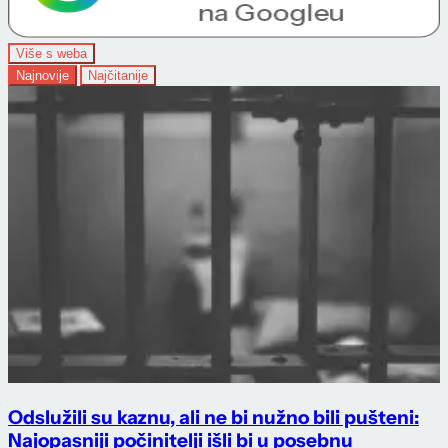
Više s weba
Najnovije
Najčitanije
Odslužili su kaznu, ali ne bi nužno bili pušteni:
Najopasniji počinitelji išli bi u posebnu