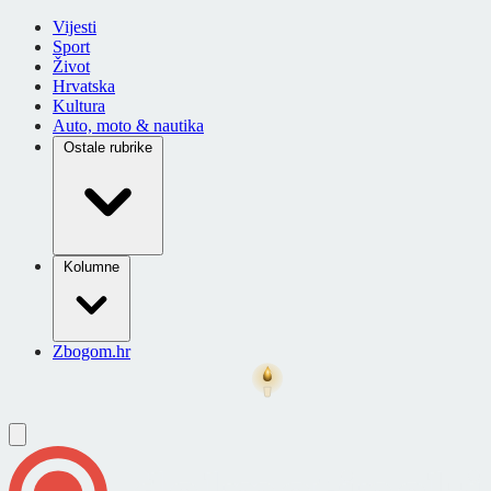
Vijesti
Sport
Život
Hrvatska
Kultura
Auto, moto & nautika
Ostale rubrike
Kolumne
Zbogom.hr