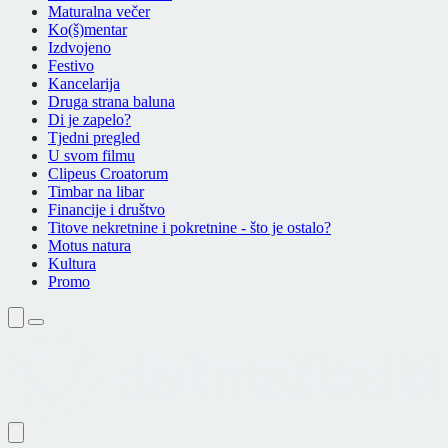
Maturalna večer
Ko(š)mentar
Izdvojeno
Festivo
Kancelarija
Druga strana baluna
Di je zapelo?
Tjedni pregled
U svom filmu
Clipeus Croatorum
Timbar na libar
Financije i društvo
Titove nekretnine i pokretnine - što je ostalo?
Motus natura
Kultura
Promo