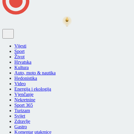
Vijesti
Sport
Život
Hrvatska
Kultura
Auto, moto & nautika
Hedonistika
Video
Energija i ekologija
Vjenčanje
Nekretnine
Sport 365
Turizam
Svijet
Zdravlje
Gastro
Komentar utakmice