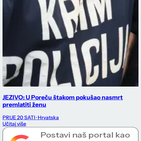
JEZIVO: U Poreču štakom pokušao nasmrt
premlatiti ženu
PRIJE 20 SATI
· Hrvatska
Učitaj više