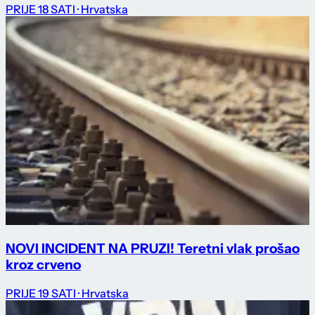
PRIJE 18 SATI
· Hrvatska
NOVI INCIDENT NA PRUZI! Teretni vlak prošao
kroz crveno
PRIJE 19 SATI
· Hrvatska