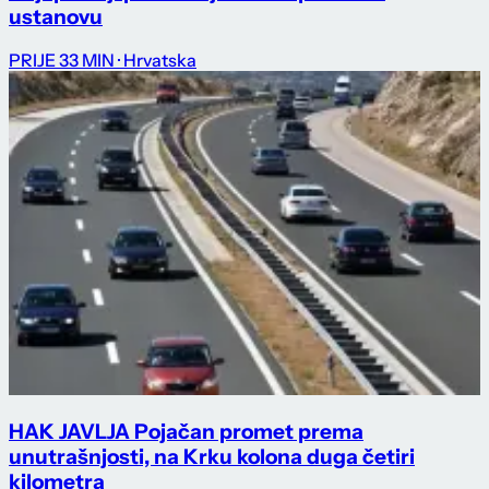
ustanovu
PRIJE 33 MIN
· Hrvatska
HAK JAVLJA Pojačan promet prema
unutrašnjosti, na Krku kolona duga četiri
kilometra