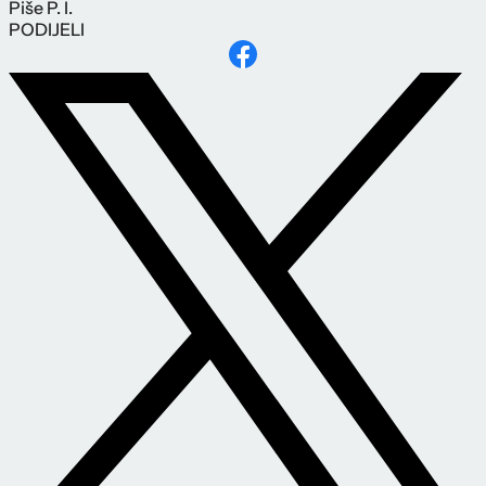
Piše
P. I.
PODIJELI