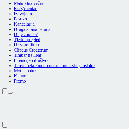
Maturalna večer
Ko(š)mentar
Izdvojeno
Festivo
Kancelarija
Druga strana baluna
Di je zapelo?
Tjedni pregled
U svom filmu
Clipeus Croatorum
Timbar na libar
Financije i društvo
Titove nekretnine i pokretnine - što je ostalo?
Motus natura
Kultura
Promo