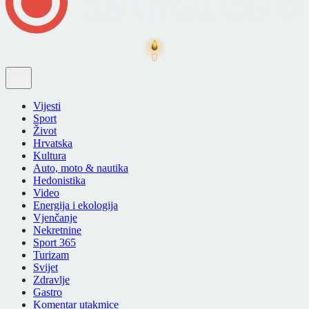
Vijesti
Sport
Život
Hrvatska
Kultura
Auto, moto & nautika
Hedonistika
Video
Energija i ekologija
Vjenčanje
Nekretnine
Sport 365
Turizam
Svijet
Zdravlje
Gastro
Komentar utakmice