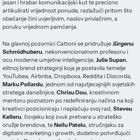
jasan i hrabar komunikacijski kut te precizno
artikulirati vrijednost ponude, razlažući pritom što
obećanje čini uvjerljivim, naslov privlačnim, a
poruku vrijednom pamćenja.
Na glavnoj pozornici Cattoni se pridružuje
Jürgenu
Schmidhuberu
, nekonvencionalnom profesoru i
ocu moderne umjetne inteligencije,
Julie Supan
,
elitnoj brend strateginji koja je postavila temelje
YouTubea, Airbnba, Dropboxa, Reddita i Discorda,
Marku Pollardu
, jednom od najutjecajnijih svjetskih
stratega današnjice,
Chrisu Dou
, kreativnom
mentoru poznatom po redefiniranju načina na koji
kreativci pozicioniraju i naplaćuju svoj rad,
Steveu
Kelleru
, čovjeku koji zvuk pretvara u strateško
oružje brendova, te
Neilu Patelu
, stručnjaku za
digitalni marketing i growth, dodatno potvrđujući