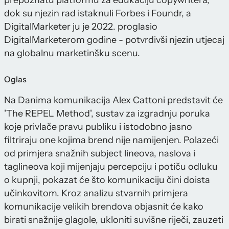
prepoznatu platformu za edukaciju copywritera,
dok su njezin rad istaknuli Forbes i Foundr, a
DigitalMarketer ju je 2022. proglasio
DigitalMarketerom godine - potvrdivši njezin utjecaj
na globalnu marketinšku scenu.
Oglas
Na Danima komunikacija Alex Cattoni predstavit će
'The REPEL Method', sustav za izgradnju poruka
koje privlače pravu publiku i istodobno jasno
filtriraju one kojima brend nije namijenjen. Polazeći
od primjera snažnih subject lineova, naslova i
taglineova koji mijenjaju percepciju i potiču odluku
o kupnji, pokazat će što komunikaciju čini doista
učinkovitom. Kroz analizu stvarnih primjera
komunikacije velikih brendova objasnit će kako
birati snažnije glagole, ukloniti suvišne riječi, zauzeti