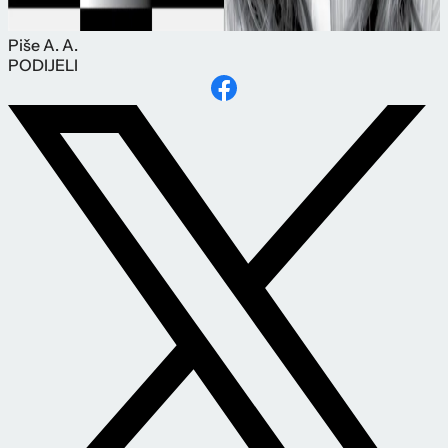
Piše
A. A.
PODIJELI