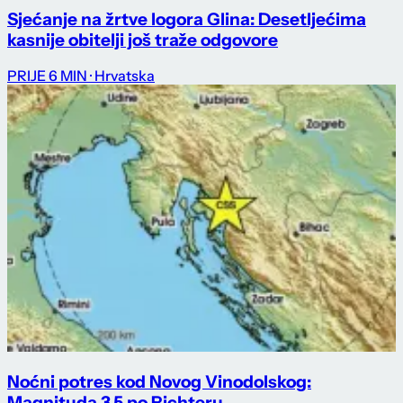
Sjećanje na žrtve logora Glina: Desetljećima
kasnije obitelji još traže odgovore
PRIJE 6 MIN
· Hrvatska
Noćni potres kod Novog Vinodolskog:
Magnituda 3,5 po Richteru