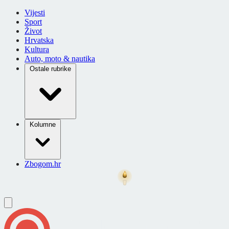
Vijesti
Sport
Život
Hrvatska
Kultura
Auto, moto & nautika
Ostale rubrike
Kolumne
Zbogom.hr