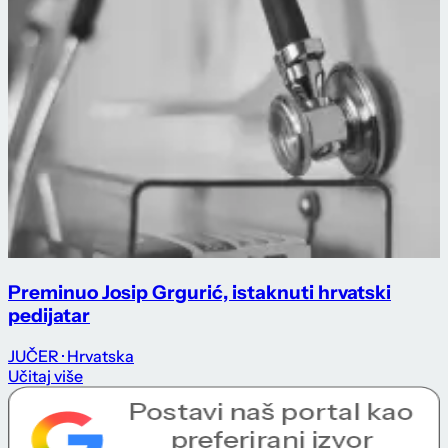
Preminuo Josip Grgurić, istaknuti hrvatski
pedijatar
JUČER
· Hrvatska
Učitaj više