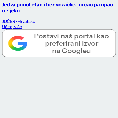
Jedva punoljetan i bez vozačke, jurcao pa upao
u rijeku
JUČER
· Hrvatska
Učitaj više