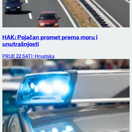
HAK: Pojačan promet prema moru i
unutrašnjosti
PRIJE 22 SATI
· Hrvatska