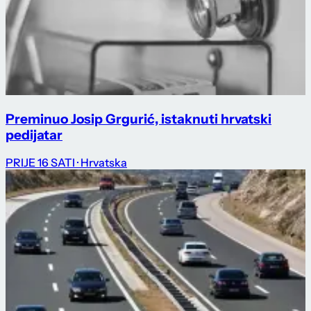
Preminuo Josip Grgurić, istaknuti hrvatski
pedijatar
PRIJE 16 SATI
· Hrvatska