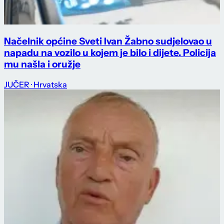
Načelnik općine Sveti Ivan Žabno sudjelovao u
napadu na vozilo u kojem je bilo i dijete. Policija
mu našla i oružje
JUČER
· Hrvatska