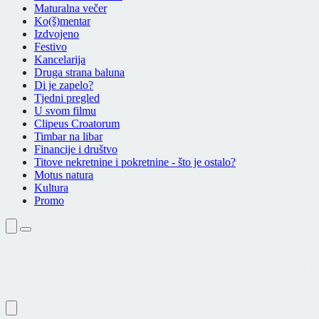
Maturalna večer
Ko(š)mentar
Izdvojeno
Festivo
Kancelarija
Druga strana baluna
Di je zapelo?
Tjedni pregled
U svom filmu
Clipeus Croatorum
Timbar na libar
Financije i društvo
Titove nekretnine i pokretnine - što je ostalo?
Motus natura
Kultura
Promo