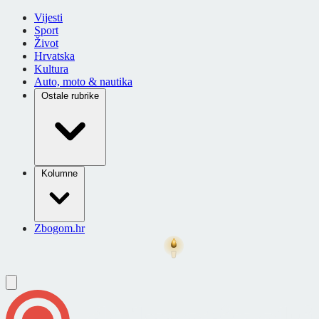
Vijesti
Sport
Život
Hrvatska
Kultura
Auto, moto & nautika
Ostale rubrike
Kolumne
Zbogom.hr