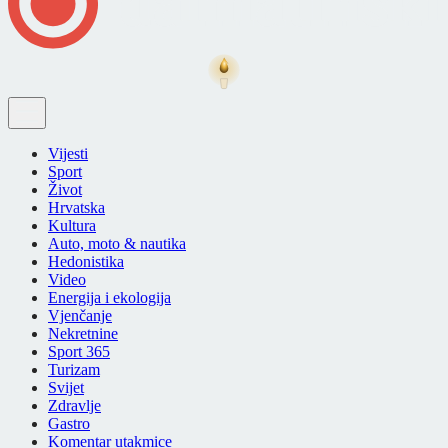
Vijesti
Sport
Život
Hrvatska
Kultura
Auto, moto & nautika
Hedonistika
Video
Energija i ekologija
Vjenčanje
Nekretnine
Sport 365
Turizam
Svijet
Zdravlje
Gastro
Komentar utakmice