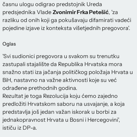
časnu ulogu odigrao predstojnik Ureda
predsjednika Vlade
Zvonimir Frka Petešić
, 'za
razliku od onih koji ga pokušavaju difamirati vadeći
pojedine izjave iz konteksta višetjednih pregovora'.
Oglas
'Svi sudionici pregovora u svakom su trenutku
zastupali stajalište da Republika Hrvatska mora
snažno stati iza jačanja političkog položaja Hrvata u
BiH, nastavno na važne aktivnosti koje su već
odrađene prethodnih godina.
Rezultat je toga Rezolucija koju ćemo zajedno
predložiti Hrvatskom saboru na usvajanje, a koja
predstavlja još jedan važan iskorak u borbi za
jednakopravnost Hrvata u Bosni i Hercegovini',
ističu iz DP-a.