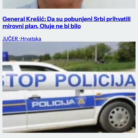
General Krešić: Da su pobunjeni Srbi prihvatili
mirovni plan, Oluje ne bi bilo
JUČER
· Hrvatska