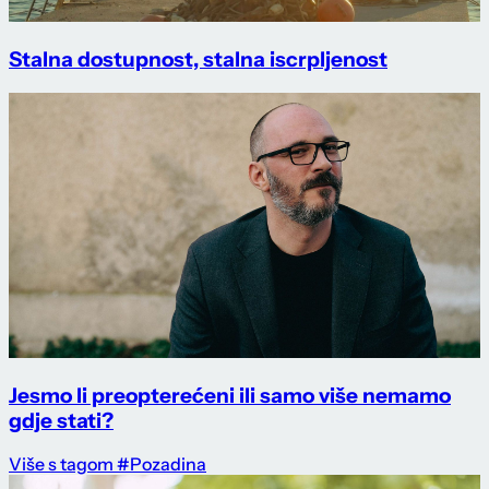
Stalna dostupnost, stalna iscrpljenost
Jesmo li preopterećeni ili samo više nemamo
gdje stati?
Više s tagom #Pozadina