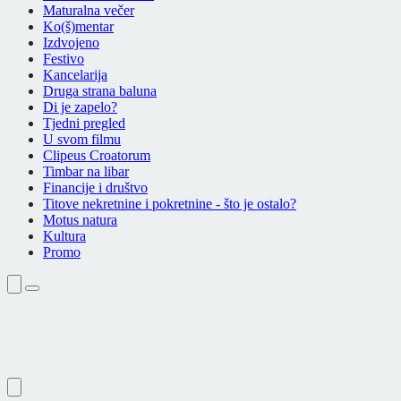
Maturalna večer
Ko(š)mentar
Izdvojeno
Festivo
Kancelarija
Druga strana baluna
Di je zapelo?
Tjedni pregled
U svom filmu
Clipeus Croatorum
Timbar na libar
Financije i društvo
Titove nekretnine i pokretnine - što je ostalo?
Motus natura
Kultura
Promo