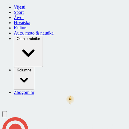
Vijesti
Sport
Život
Hrvatska
Kultura
Auto, moto & nautika
Ostale rubrike
Kolumne
Zbogom.hr