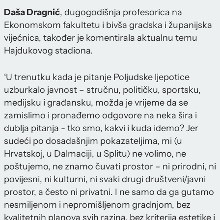
Daša Dragnić
, dugogodišnja profesorica na
Ekonomskom fakultetu i bivša gradska i županijska
vijećnica, također je komentirala aktualnu temu
Hajdukovog stadiona.
‘U trenutku kada je pitanje Poljudske ljepotice
uzburkalo javnost – stručnu, političku, sportsku,
medijsku i građansku, možda je vrijeme da se
zamislimo i pronađemo odgovore na neka šira i
dublja pitanja - tko smo, kakvi i kuda idemo? Jer
sudeći po dosadašnjim pokazateljima, mi (u
Hrvatskoj, u Dalmaciji, u Splitu) ne volimo, ne
poštujemo, ne znamo čuvati prostor – ni prirodni, ni
povijesni, ni kulturni, ni svaki drugi društveni/javni
prostor, a često ni privatni. I ne samo da ga gutamo
nesmiljenom i nepromišljenom gradnjom, bez
kvalitetnih planova svih razina, bez kriterija estetike i