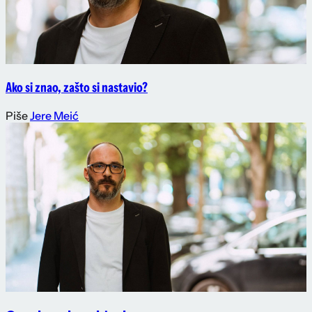
Ako si znao, zašto si nastavio?
Piše
Jere Meić