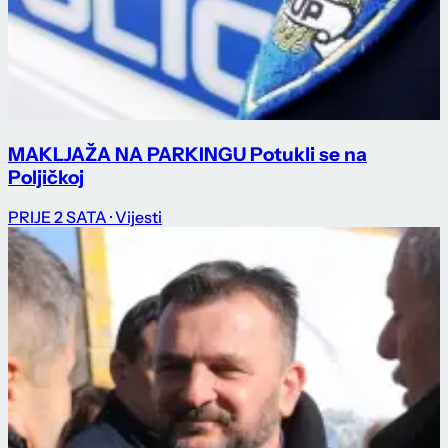
MAKLJAŽA NA PARKINGU Potukli se na
Poljičkoj
PRIJE 2 SATA
· Vijesti