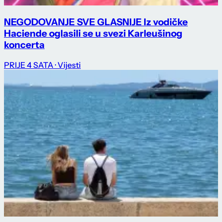
NEGODOVANJE SVE GLASNIJE Iz vodičke
Haciende oglasili se u svezi Karleušinog
koncerta
PRIJE 4 SATA
· Vijesti