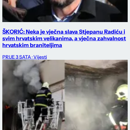
ŠKORIĆ: Neka je vječna slava Stjepanu Radiću i
svim hrvatskim velikanima, a vječna zahvalnost
hrvatskim braniteljima
PRIJE 3 SATA
· Vijesti