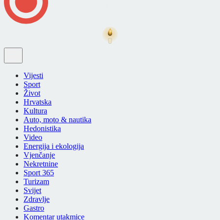
Vijesti
Sport
Život
Hrvatska
Kultura
Auto, moto & nautika
Hedonistika
Video
Energija i ekologija
Vjenčanje
Nekretnine
Sport 365
Turizam
Svijet
Zdravlje
Gastro
Komentar utakmice