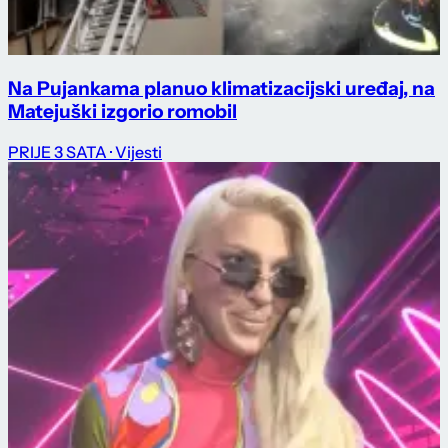
Na Pujankama planuo klimatizacijski uređaj, na
Matejuški izgorio romobil
PRIJE 3 SATA
· Vijesti