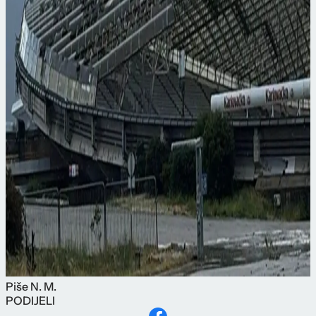
Piše
N. M.
PODIJELI