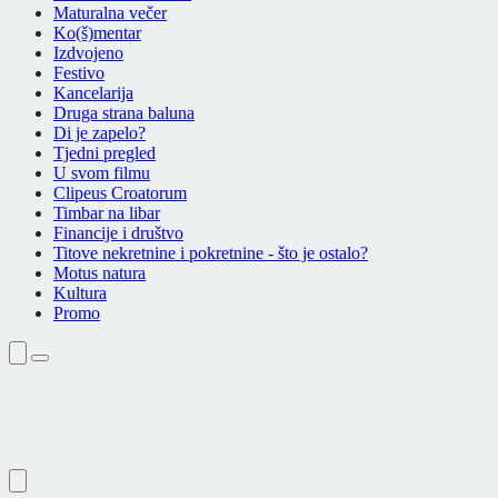
Maturalna večer
Ko(š)mentar
Izdvojeno
Festivo
Kancelarija
Druga strana baluna
Di je zapelo?
Tjedni pregled
U svom filmu
Clipeus Croatorum
Timbar na libar
Financije i društvo
Titove nekretnine i pokretnine - što je ostalo?
Motus natura
Kultura
Promo