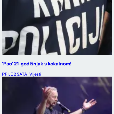
'Pao' 21-godišnjak s kokainom!
PRIJE 2 SATA
· Vijesti