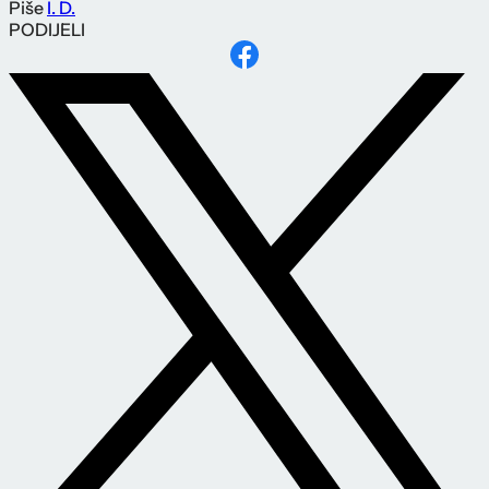
Piše
I. D.
PODIJELI