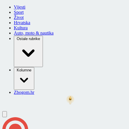
Vijesti
Sport
Život
Hrvatska
Kultura
Auto, moto & nautika
Ostale rubrike
Kolumne
Zbogom.hr