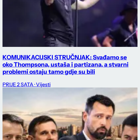
KOMUNIKACIJSKI STRUČNJAK: Svađamo se
oko Thompsona, ustaša i partizana, a stvarni
problemi ostaju tamo gdje su bili
PRIJE 2 SATA
· Vijesti