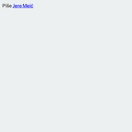
Piše
Jere Meić