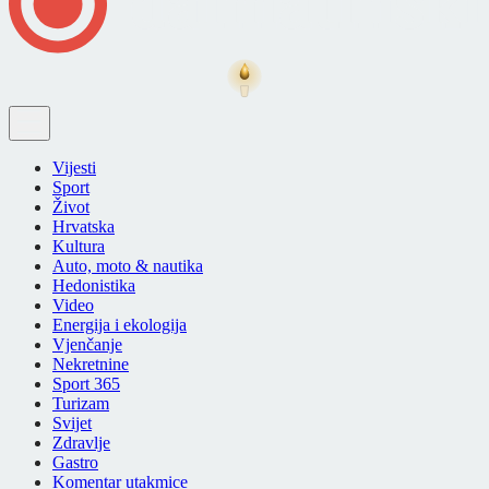
Vijesti
Sport
Život
Hrvatska
Kultura
Auto, moto & nautika
Hedonistika
Video
Energija i ekologija
Vjenčanje
Nekretnine
Sport 365
Turizam
Svijet
Zdravlje
Gastro
Komentar utakmice