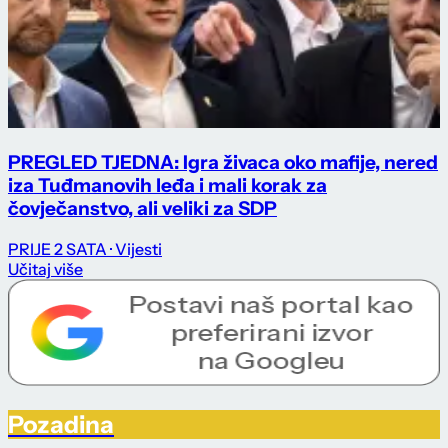
PREGLED TJEDNA: Igra živaca oko mafije, nered
iza Tuđmanovih leđa i mali korak za
čovječanstvo, ali veliki za SDP
PRIJE 2 SATA
· Vijesti
Učitaj više
Pozadina