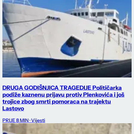
DRUGA GODIŠNJICA TRAGEDIJE Političarka
podiže kaznenu prijavu protiv Plenkovića i još
trojice zbog smrti pomoraca na trajektu
Lastovo
PRIJE 8 MIN
· Vijesti