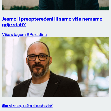
Jesmo li preopterećeni ili samo više nemamo
gdje stati?
Više s tagom #Pozadina
Ako si znao, zašto si nastavio?