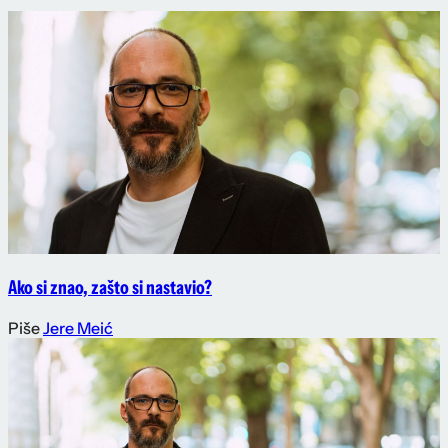
Ako si znao, zašto si nastavio?
Piše
Jere Meić