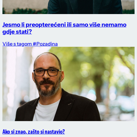
Jesmo li preopterećeni ili samo više nemamo
gdje stati?
Više s tagom #Pozadina
Ako si znao, zašto si nastavio?