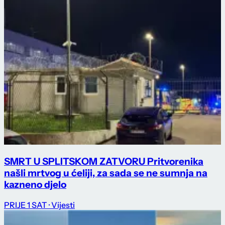
SMRT U SPLITSKOM ZATVORU Pritvorenika
našli mrtvog u ćeliji, za sada se ne sumnja na
kazneno djelo
PRIJE 1 SAT
· Vijesti