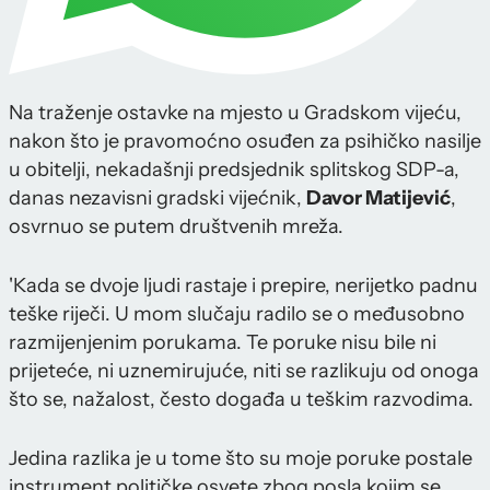
Na traženje ostavke na mjesto u Gradskom vijeću,
nakon što je pravomoćno osuđen za psihičko nasilje
u obitelji, nekadašnji predsjednik splitskog SDP-a,
danas nezavisni gradski vijećnik,
Davor Matijević
,
osvrnuo se putem društvenih mreža.
'Kada se dvoje ljudi rastaje i prepire, nerijetko padnu
teške riječi. U mom slučaju radilo se o međusobno
razmijenjenim porukama. Te poruke nisu bile ni
prijeteće, ni uznemirujuće, niti se razlikuju od onoga
što se, nažalost, često događa u teškim razvodima.
Jedina razlika je u tome što su moje poruke postale
instrument političke osvete zbog posla kojim se