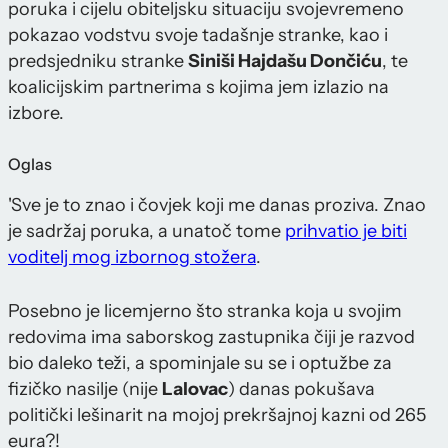
poruka i cijelu obiteljsku situaciju svojevremeno
pokazao vodstvu svoje tadašnje stranke, kao i
predsjedniku stranke
Siniši Hajdašu Dončiću
, te
koalicijskim partnerima s kojima jem izlazio na
izbore.
Oglas
'Sve je to znao i čovjek koji me danas proziva. Znao
je sadržaj poruka, a unatoč tome
prihvatio je biti
voditelj mog izbornog stožera
.
Posebno je licemjerno što stranka koja u svojim
redovima ima saborskog zastupnika čiji je razvod
bio daleko teži, a spominjale su se i optužbe za
fizičko nasilje (nije
Lalovac
) danas pokušava
politički lešinarit na mojoj prekršajnoj kazni od 265
eura?!