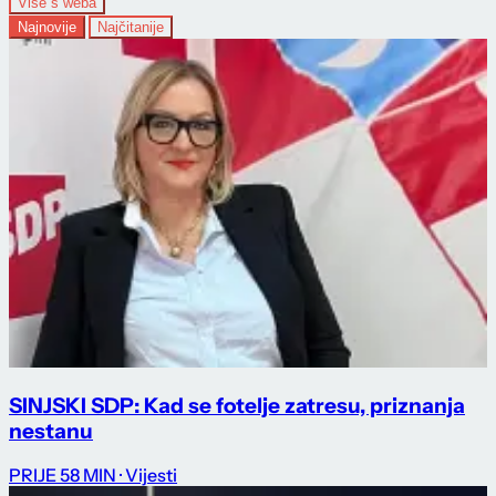
Više s weba
Najnovije
Najčitanije
SINJSKI SDP: Kad se fotelje zatresu, priznanja
nestanu
PRIJE 58 MIN
· Vijesti