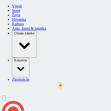
Vijesti
Sport
Život
Hrvatska
Kultura
Auto, moto & nautika
Ostale rubrike
Kolumne
Zbogom.hr