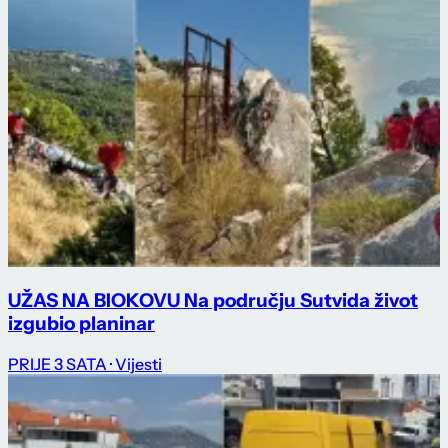
UŽAS NA BIOKOVU Na području Sutvida život
izgubio planinar
PRIJE 3 SATA
· Vijesti