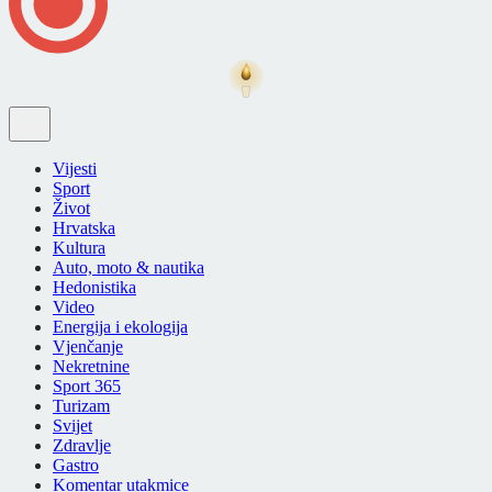
Vijesti
Sport
Život
Hrvatska
Kultura
Auto, moto & nautika
Hedonistika
Video
Energija i ekologija
Vjenčanje
Nekretnine
Sport 365
Turizam
Svijet
Zdravlje
Gastro
Komentar utakmice