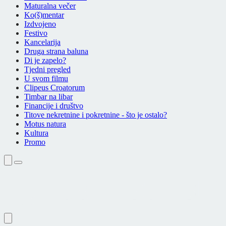
Maturalna večer
Ko(š)mentar
Izdvojeno
Festivo
Kancelarija
Druga strana baluna
Di je zapelo?
Tjedni pregled
U svom filmu
Clipeus Croatorum
Timbar na libar
Financije i društvo
Titove nekretnine i pokretnine - što je ostalo?
Motus natura
Kultura
Promo