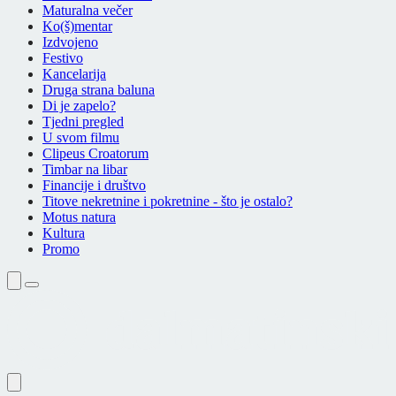
Maturalna večer
Ko(š)mentar
Izdvojeno
Festivo
Kancelarija
Druga strana baluna
Di je zapelo?
Tjedni pregled
U svom filmu
Clipeus Croatorum
Timbar na libar
Financije i društvo
Titove nekretnine i pokretnine - što je ostalo?
Motus natura
Kultura
Promo