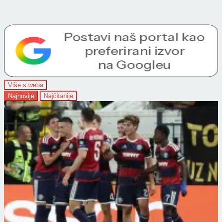
Više s weba
Najnovije
Najčitanije