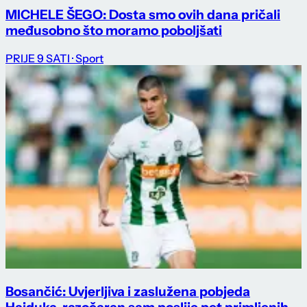
MICHELE ŠEGO: Dosta smo ovih dana pričali
međusobno što moramo poboljšati
PRIJE 9 SATI
· Sport
Bosančić: Uvjerljiva i zaslužena pobjeda