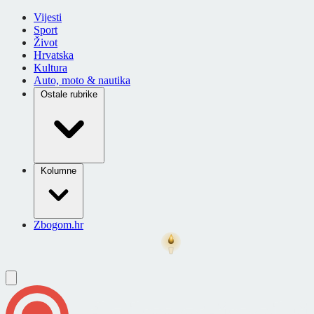
Vijesti
Sport
Život
Hrvatska
Kultura
Auto, moto & nautika
Ostale rubrike
Kolumne
Zbogom.hr