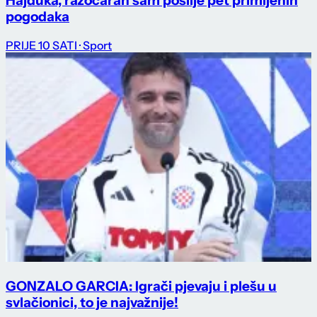
Hajduka, razočaran sam poslije pet primljenih
pogodaka
PRIJE 10 SATI
· Sport
GONZALO GARCIA: Igrači pjevaju i plešu u
svlačionici, to je najvažnije!