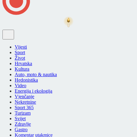
Vijesti
Sport
Život
Hrvatska
Kultura
Auto, moto & nautika
Hedonistika
Video
Energija i ekologija
Vjenčanje
Nekretnine
Sport 365
Turizam
Svijet
Zdravlje
Gastro
Komentar utakmice