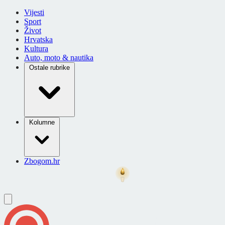
Vijesti
Sport
Život
Hrvatska
Kultura
Auto, moto & nautika
Ostale rubrike
Kolumne
Zbogom.hr