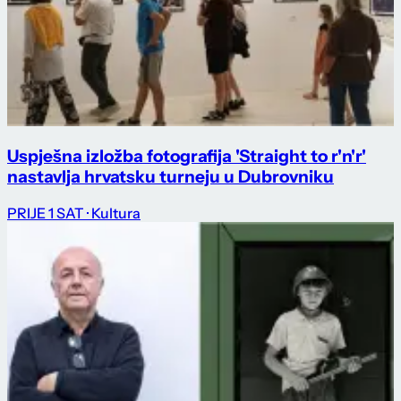
Uspješna izložba fotografija 'Straight to r'n'r'
nastavlja hrvatsku turneju u Dubrovniku
PRIJE 1 SAT
· Kultura