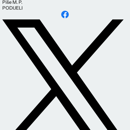
Piše
M. P.
PODIJELI