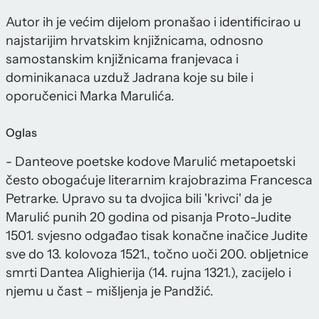
Autor ih je većim dijelom pronašao i identificirao u
najstarijim hrvatskim knjižnicama, odnosno
samostanskim knjižnicama franjevaca i
dominikanaca uzduž Jadrana koje su bile i
oporučenici Marka Marulića.
Oglas
- Danteove poetske kodove Marulić metapoetski
često obogaćuje literarnim krajobrazima Francesca
Petrarke. Upravo su ta dvojica bili 'krivci' da je
Marulić punih 20 godina od pisanja Proto-Judite
1501. svjesno odgađao tisak konačne inačice Judite
sve do 13. kolovoza 1521., točno uoči 200. obljetnice
smrti Dantea Alighierija (14. rujna 1321.), zacijelo i
njemu u čast – mišljenja je Pandžić.