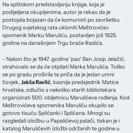
Na splitskom predstavljanju knjige, koja je
podijeljena okupljenima, autor je rekao da je
postojala bojazan da će komunisti po završetku
Drugog svjetskog rata ukloniti Meštrovićev
spomenik Marku Maruliću, postavljen još 1925.
godine na današnjem Trgu braće Radića.
- Nakon što je 1947. godine 'pao' Ban Josip Jelačić,
strahovalo se da će otpilati Marka Marulića. Toliko
se po gradu proširila ta priča da je jedan umni
čovjek,
Jakša Ravlić
, kasnije predsjednik Matice
hrvatske, odlučio s nekoliko starih bibliotekara
organizirati 500. obljetnicu Marulićeva rođenja. Kod
Meštrovićeva spomenika Maruliću okupilo se
gotovo tisuću Splićanki i Splićana. Mnogi su
razgledali izložbu u Papalićevoj palači, tiskan je i
katalog Marulićevih izložbi održanih te godine u