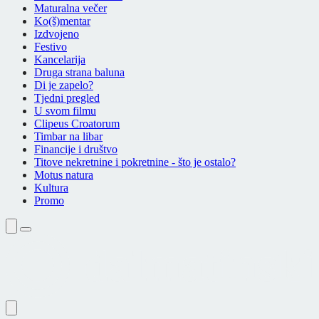
Maturalna večer
Ko(š)mentar
Izdvojeno
Festivo
Kancelarija
Druga strana baluna
Di je zapelo?
Tjedni pregled
U svom filmu
Clipeus Croatorum
Timbar na libar
Financije i društvo
Titove nekretnine i pokretnine - što je ostalo?
Motus natura
Kultura
Promo