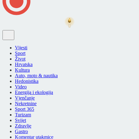
Vijesti
Sport
Život
Hrvatska
Kultura
Auto, moto & nautika
Hedonistika
Video
Energija i ekologija
Vjenčanje
Nekretnine
Sport 365
Turizam
Svijet
Zdravlje
Gastro
Komentar utakmice