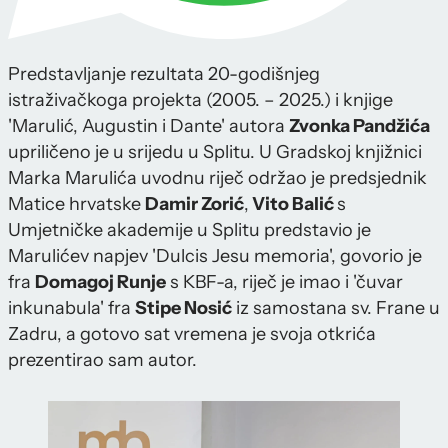
Predstavljanje rezultata 20-godišnjeg
istraživačkoga projekta (2005. – 2025.) i knjige
'Marulić, Augustin i Dante' autora
Zvonka Pandžića
upriličeno je u srijedu u Splitu. U Gradskoj knjižnici
Marka Marulića uvodnu riječ održao je predsjednik
Matice hrvatske
Damir Zorić
,
Vito Balić
s
Umjetničke akademije u Splitu predstavio je
Marulićev napjev 'Dulcis Jesu memoria', govorio je
fra
Domagoj Runje
s KBF-a, riječ je imao i 'čuvar
inkunabula' fra
Stipe Nosić
iz samostana sv. Frane u
Zadru, a gotovo sat vremena je svoja otkrića
prezentirao sam autor.