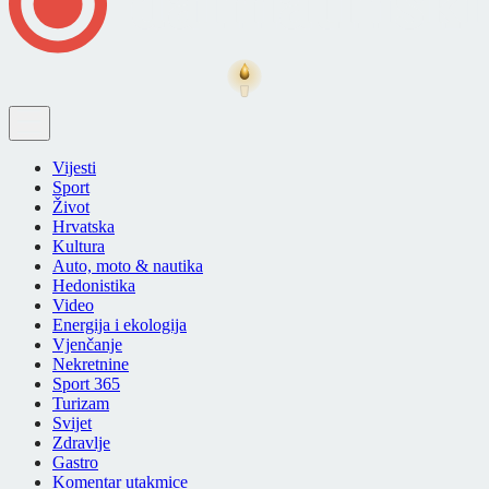
Vijesti
Sport
Život
Hrvatska
Kultura
Auto, moto & nautika
Hedonistika
Video
Energija i ekologija
Vjenčanje
Nekretnine
Sport 365
Turizam
Svijet
Zdravlje
Gastro
Komentar utakmice