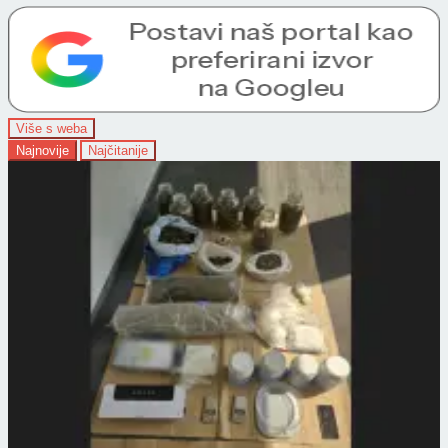
Više s weba
Najnovije
Najčitanije