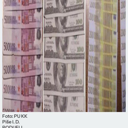
Foto: PU KK
Piše
I. D.
PODIJELI