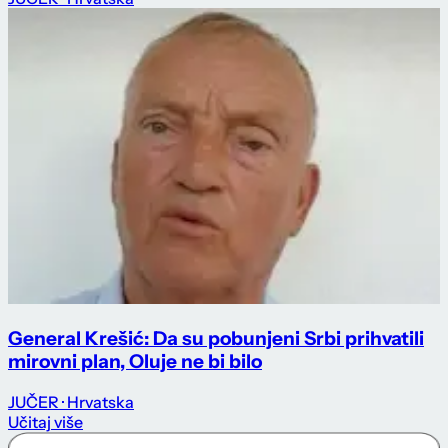
General Krešić: Da su pobunjeni Srbi prihvatili
mirovni plan, Oluje ne bi bilo
JUČER
· Hrvatska
Učitaj više