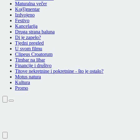
Maturalna večer
Ko(š)mentar
Izdvojeno
Festivo
Kancelarija
Druga strana baluna
Di je zapelo?
Tjedni pregled
U svom filmu
Clipeus Croatorum
Timbar na libar
Financije i društvo
Titove nekretnine i pokretnine - što je ostalo?
Motus natura
Kultura
Promo