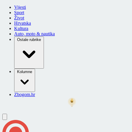
Vijesti
Sport
Život
Hrvatska
Kultura
Auto, moto & nautika
Ostale rubrike
Kolumne
Zbogom.hr