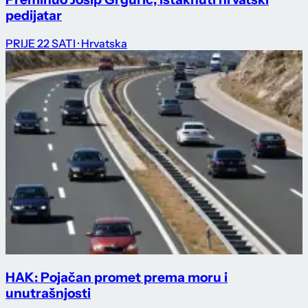
pedijatar
PRIJE 22 SATI
· Hrvatska
HAK: Pojačan promet prema moru i
unutrašnjosti