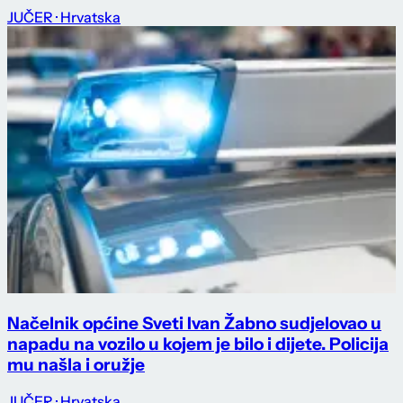
JUČER
· Hrvatska
Načelnik općine Sveti Ivan Žabno sudjelovao u
napadu na vozilo u kojem je bilo i dijete. Policija
mu našla i oružje
JUČER
· Hrvatska