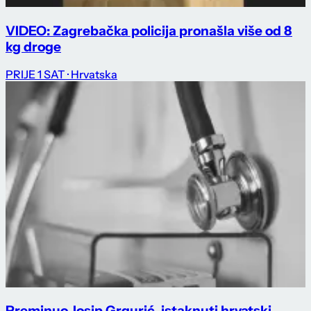
VIDEO: Zagrebačka policija pronašla više od 8
kg droge
PRIJE 1 SAT
· Hrvatska
Preminuo Josip Grgurić, istaknuti hrvatski