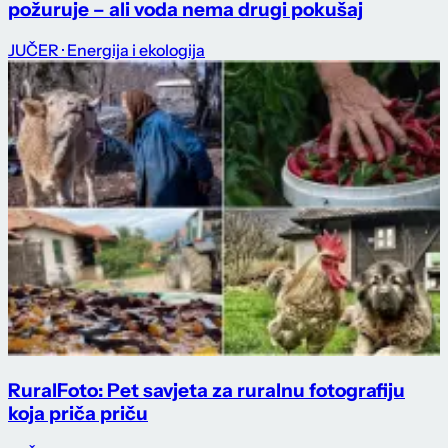
požuruje – ali voda nema drugi pokušaj
JUČER
· Energija i ekologija
RuralFoto: Pet savjeta za ruralnu fotografiju
koja priča priču