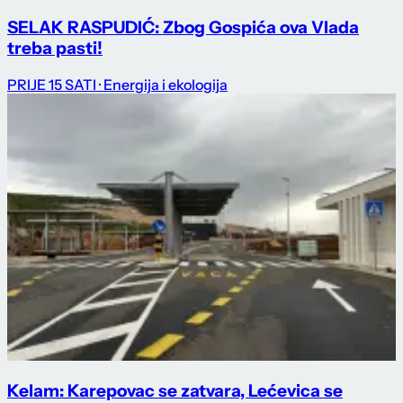
SELAK RASPUDIĆ: Zbog Gospića ova Vlada
treba pasti!
PRIJE 15 SATI
· Energija i ekologija
Kelam: Karepovac se zatvara, Lećevica se