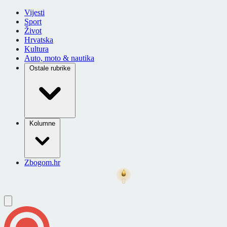
Vijesti
Sport
Život
Hrvatska
Kultura
Auto, moto & nautika
Ostale rubrike
Kolumne
Zbogom.hr