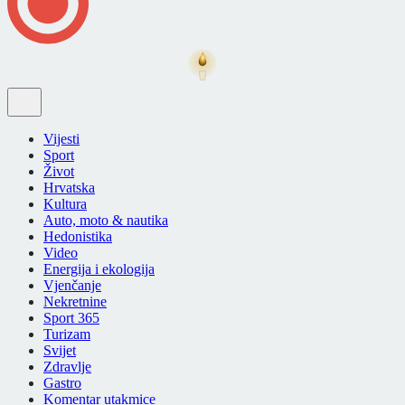
Vijesti
Sport
Život
Hrvatska
Kultura
Auto, moto & nautika
Hedonistika
Video
Energija i ekologija
Vjenčanje
Nekretnine
Sport 365
Turizam
Svijet
Zdravlje
Gastro
Komentar utakmice