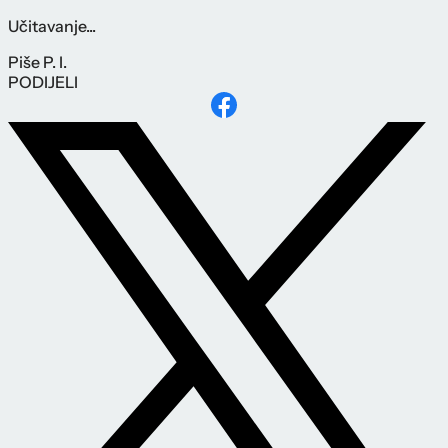
Učitavanje...
Piše
P. I.
PODIJELI