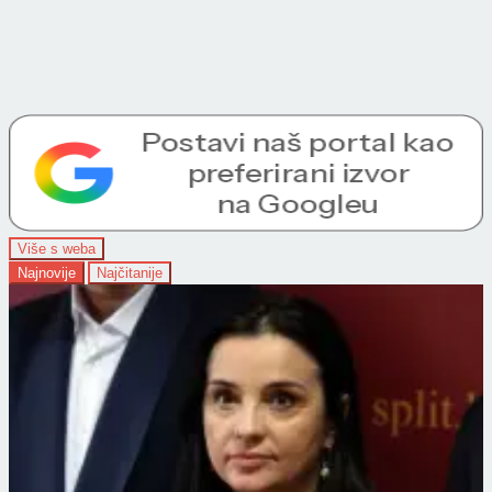
Više s weba
Najnovije
Najčitanije