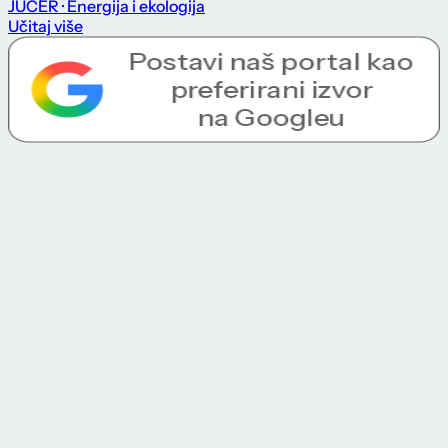
JUČER
· Energija i ekologija
Učitaj više