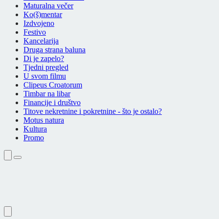
Maturalna večer
Ko(š)mentar
Izdvojeno
Festivo
Kancelarija
Druga strana baluna
Di je zapelo?
Tjedni pregled
U svom filmu
Clipeus Croatorum
Timbar na libar
Financije i društvo
Titove nekretnine i pokretnine - što je ostalo?
Motus natura
Kultura
Promo