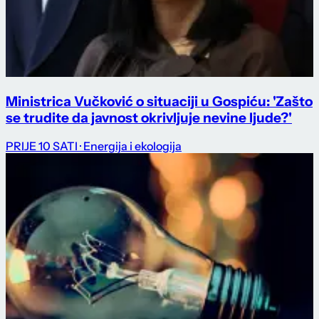
Ministrica Vučković o situaciji u Gospiću: 'Zašto
se trudite da javnost okrivljuje nevine ljude?'
PRIJE 10 SATI
· Energija i ekologija