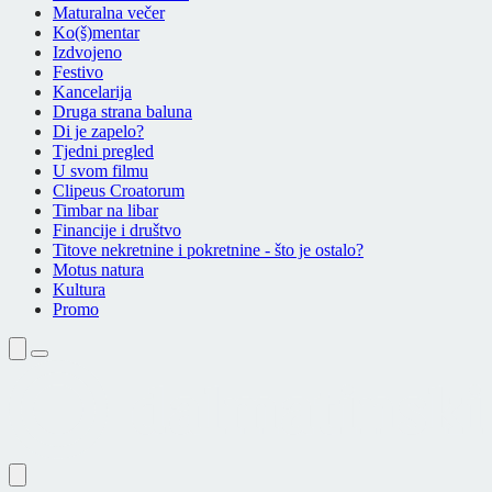
Maturalna večer
Ko(š)mentar
Izdvojeno
Festivo
Kancelarija
Druga strana baluna
Di je zapelo?
Tjedni pregled
U svom filmu
Clipeus Croatorum
Timbar na libar
Financije i društvo
Titove nekretnine i pokretnine - što je ostalo?
Motus natura
Kultura
Promo