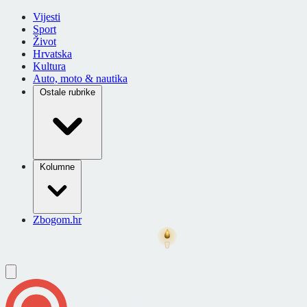
Vijesti
Sport
Život
Hrvatska
Kultura
Auto, moto & nautika
Ostale rubrike
Kolumne
Zbogom.hr