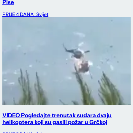
Pise
PRIJE 4 DANA
· Svijet
VIDEO Pogledajte trenutak sudara dvaju
helikoptera koji su gasili požar u Grčkoj