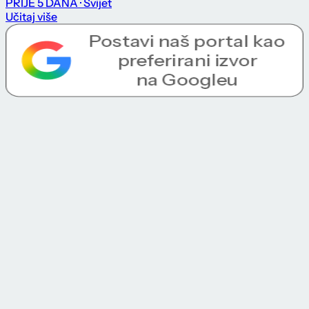
PRIJE 5 DANA
· Svijet
Učitaj više