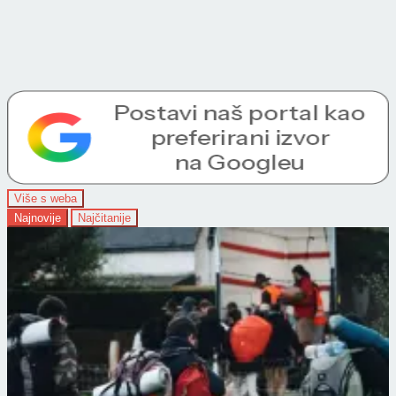
Više s weba
Najnovije
Najčitanije