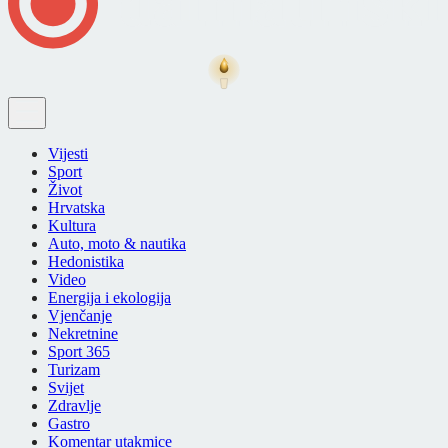
Vijesti
Sport
Život
Hrvatska
Kultura
Auto, moto & nautika
Hedonistika
Video
Energija i ekologija
Vjenčanje
Nekretnine
Sport 365
Turizam
Svijet
Zdravlje
Gastro
Komentar utakmice