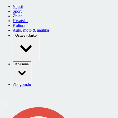
Vijesti
Sport
Život
Hrvatska
Kultura
Auto, moto & nautika
Ostale rubrike
Kolumne
Zbogom.hr