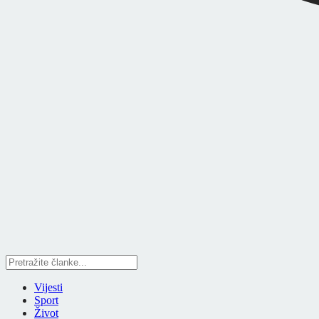
Vijesti
Sport
Život