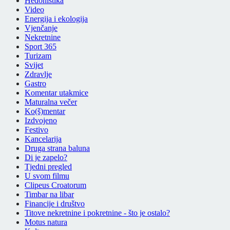
Hedonistika
Video
Energija i ekologija
Vjenčanje
Nekretnine
Sport 365
Turizam
Svijet
Zdravlje
Gastro
Komentar utakmice
Maturalna večer
Ko(š)mentar
Izdvojeno
Festivo
Kancelarija
Druga strana baluna
Di je zapelo?
Tjedni pregled
U svom filmu
Clipeus Croatorum
Timbar na libar
Financije i društvo
Titove nekretnine i pokretnine - što je ostalo?
Motus natura