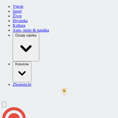
Vijesti
Sport
Život
Hrvatska
Kultura
Auto, moto & nautika
Ostale rubrike
Kolumne
Zbogom.hr