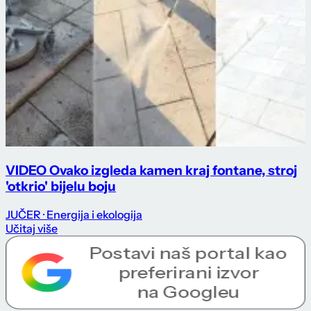
VIDEO Ovako izgleda kamen kraj fontane, stroj
'otkrio' bijelu boju
JUČER
· Energija i ekologija
Učitaj više