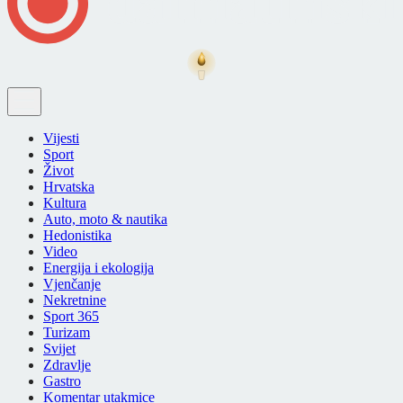
Vijesti
Sport
Život
Hrvatska
Kultura
Auto, moto & nautika
Hedonistika
Video
Energija i ekologija
Vjenčanje
Nekretnine
Sport 365
Turizam
Svijet
Zdravlje
Gastro
Komentar utakmice