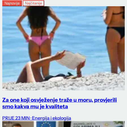
Najnovije
Najčitanije
Za one koji osvježenje traže u moru, provjerili
smo kakva mu je kvaliteta
PRIJE 23 MIN
· Energija i ekologija