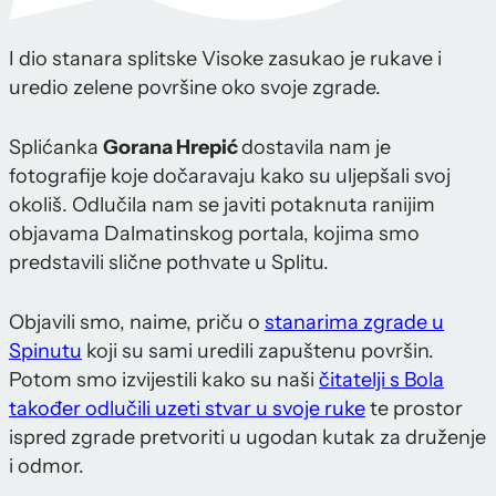
I dio stanara splitske Visoke zasukao je rukave i
uredio zelene površine oko svoje zgrade.
Splićanka
Gorana Hrepić
dostavila nam je
fotografije koje dočaravaju kako su uljepšali svoj
okoliš. Odlučila nam se javiti potaknuta ranijim
objavama Dalmatinskog portala, kojima smo
predstavili slične pothvate u Splitu.
Objavili smo, naime, priču o
stanarima zgrade u
Spinutu
koji su sami uredili zapuštenu površin.
Potom smo izvijestili kako su naši
čitatelji s Bola
također odlučili uzeti stvar u svoje ruke
te prostor
ispred zgrade pretvoriti u ugodan kutak za druženje
i odmor.