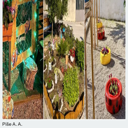
Piše
A. A.