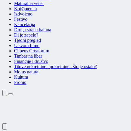
Maturalna večer
Ko(š)mentar
Izdvojeno
Festivo
Kancelarija
Druga strana baluna
Di je zapelo?
Tjedni pregled
U svom filmu
Clipeus Croatorum
Timbar na libar
Financije i društvo
Titove nekretnine i pokretnine - što je ostalo?
Motus natura
Kultura
Promo