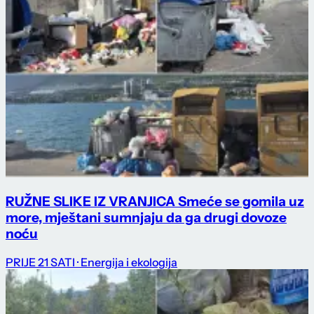
RUŽNE SLIKE IZ VRANJICA Smeće se gomila uz
more, mještani sumnjaju da ga drugi dovoze
noću
PRIJE 21 SATI
· Energija i ekologija