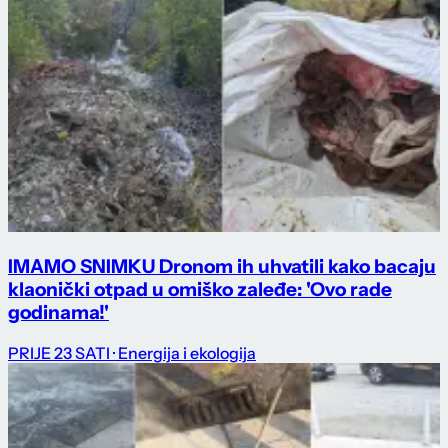
IMAMO SNIMKU Dronom ih uhvatili kako bacaju
klaonički otpad u omiško zaleđe: 'Ovo rade
godinama!'
PRIJE 23 SATI
· Energija i ekologija