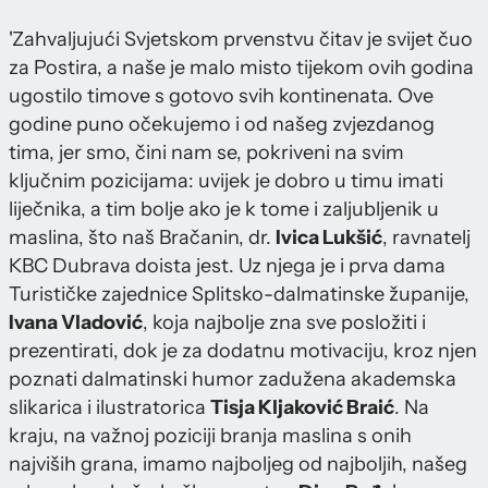
'Zahvaljujući Svjetskom prvenstvu čitav je svijet čuo
za Postira, a naše je malo misto tijekom ovih godina
ugostilo timove s gotovo svih kontinenata. Ove
godine puno očekujemo i od našeg zvjezdanog
tima, jer smo, čini nam se, pokriveni na svim
ključnim pozicijama: uvijek je dobro u timu imati
liječnika, a tim bolje ako je k tome i zaljubljenik u
maslina, što naš Bračanin, dr.
Ivica Lukšić
, ravnatelj
KBC Dubrava doista jest. Uz njega je i prva dama
Turističke zajednice Splitsko-dalmatinske županije,
Ivana Vladović
, koja najbolje zna sve posložiti i
prezentirati, dok je za dodatnu motivaciju, kroz njen
poznati dalmatinski humor zadužena akademska
slikarica i ilustratorica
Tisja Kljaković Braić
. Na
kraju, na važnoj poziciji branja maslina s onih
najviših grana, imamo najboljeg od najboljih, našeg