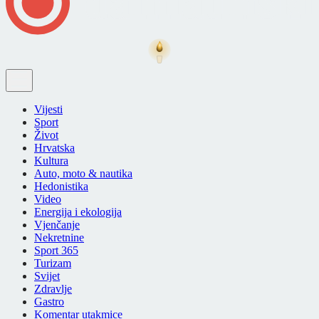
Vijesti
Sport
Život
Hrvatska
Kultura
Auto, moto & nautika
Hedonistika
Video
Energija i ekologija
Vjenčanje
Nekretnine
Sport 365
Turizam
Svijet
Zdravlje
Gastro
Komentar utakmice