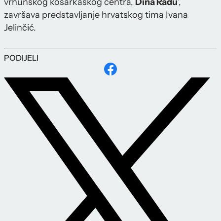
vrhunskog košarkaškog centra,
Dina Rađu
',
završava predstavljanje hrvatskog tima Ivana
Jelinčić.
PODIJELI