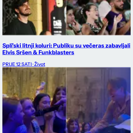
Spli'ski litnji koluri: Publiku su večeras zabavljali
Elvis Sršen & Funkblasters
PRIJE 12 SATI
· Život