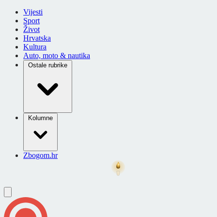
Vijesti
Sport
Život
Hrvatska
Kultura
Auto, moto & nautika
Ostale rubrike
Kolumne
Zbogom.hr