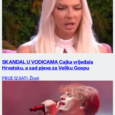
SKANDAL U VODICAMA Cajka vrijeđala
Hrvatsku, a sad pjeva za Veliku Gospu
PRIJE 12 SATI
· Život