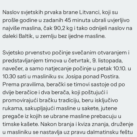
Naslov svjetskih prvaka brane Litvanci, koji su
prošle godine u zadanih 45 minuta ubrali uvjerljivo
najviše maslina, čak 90,2 kg i tako odnijeli naslov na
daleki Baltik, u zemlju bez ijedne masline.
Svjetsko prvenstvo počinje svečanim otvaranjem i
predstavljanjem timova u četvrtak, 9. listopada,
navečer, a samo natjecanje počinje u petak 10.10. u
10.30 sati u masliniku sv. Josipa ponad Postira.
Prema pravilima, berački se timovi sastoje od po
dvije beračice i dva berača, koji poštujući i
promovirajući bračku tradiciju, beru isključivo
rukama, sakupljajući masline u sakete, jutene
pregače iz kojih se ubrane masline prebacuju u
timske kašete. Nakon branja i kviza znanja, druženje
u masliniku se nastavlja uz pravu dalmatinsku feštu