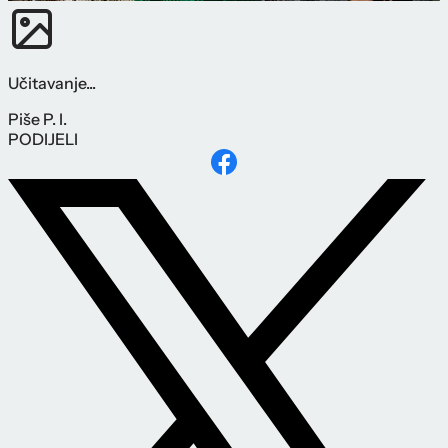
Učitavanje...
Piše
P. I.
PODIJELI