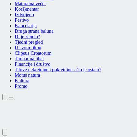
Maturalna večer
Ko(š)mentar
Izdvojeno
Festivo
Kancelarija
Druga strana baluna
Di je zapelo?
Tjedni pregled
U svom filmu
Clipeus Croatorum
Timbar na libar
Financije i društvo
Titove nekretnine i pokretnine - što je ostalo?
Motus natura
Kultura
Promo