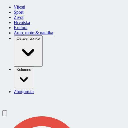
Vijesti
Sport
Život
Hrvatska
Kultura
Auto, moto & nautika
Ostale rubrike
Kolumne
Zbogom.hr