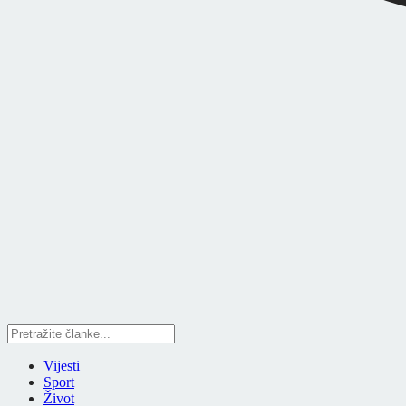
Vijesti
Sport
Život