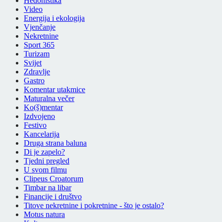
Hedonistika
Video
Energija i ekologija
Vjenčanje
Nekretnine
Sport 365
Turizam
Svijet
Zdravlje
Gastro
Komentar utakmice
Maturalna večer
Ko(š)mentar
Izdvojeno
Festivo
Kancelarija
Druga strana baluna
Di je zapelo?
Tjedni pregled
U svom filmu
Clipeus Croatorum
Timbar na libar
Financije i društvo
Titove nekretnine i pokretnine - što je ostalo?
Motus natura