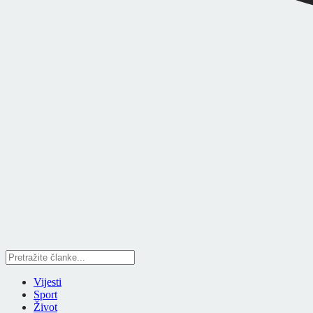
Vijesti
Sport
Život