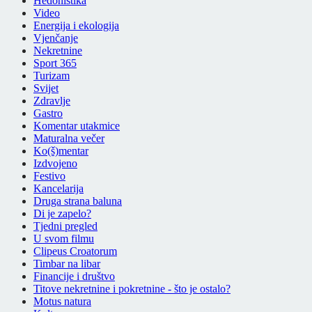
Hedonistika
Video
Energija i ekologija
Vjenčanje
Nekretnine
Sport 365
Turizam
Svijet
Zdravlje
Gastro
Komentar utakmice
Maturalna večer
Ko(š)mentar
Izdvojeno
Festivo
Kancelarija
Druga strana baluna
Di je zapelo?
Tjedni pregled
U svom filmu
Clipeus Croatorum
Timbar na libar
Financije i društvo
Titove nekretnine i pokretnine - što je ostalo?
Motus natura