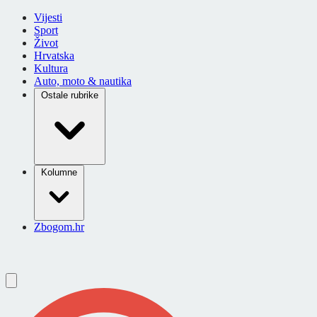
Vijesti
Sport
Život
Hrvatska
Kultura
Auto, moto & nautika
Ostale rubrike
Kolumne
Zbogom.hr