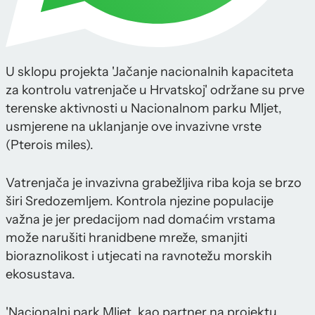
U sklopu projekta 'Jačanje nacionalnih kapaciteta
za kontrolu vatrenjače u Hrvatskoj' održane su prve
terenske aktivnosti u Nacionalnom parku Mljet,
usmjerene na uklanjanje ove invazivne vrste
(Pterois miles).
Vatrenjača je invazivna grabežljiva riba koja se brzo
širi Sredozemljem. Kontrola njezine populacije
važna je jer predacijom nad domaćim vrstama
može narušiti hranidbene mreže, smanjiti
bioraznolikost i utjecati na ravnotežu morskih
ekosustava.
'Nacionalni park Mljet, kao partner na projektu,