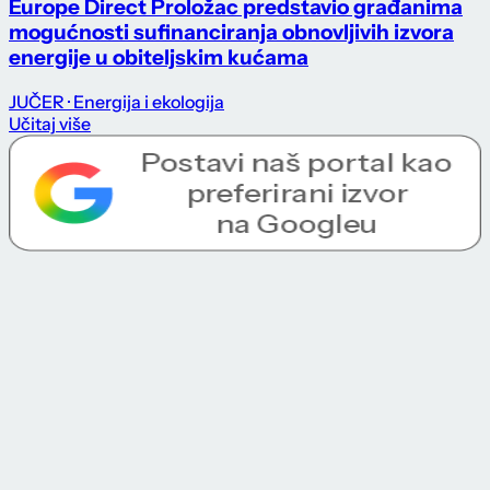
Europe Direct Proložac predstavio građanima
mogućnosti sufinanciranja obnovljivih izvora
energije u obiteljskim kućama
JUČER
· Energija i ekologija
Učitaj više