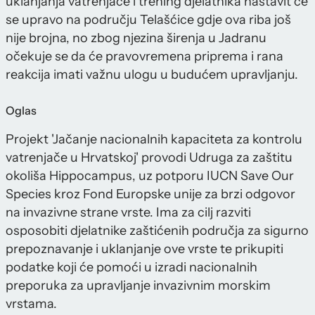
uklanjanja vatrenjače i trening djelatnika nastavit će
se upravo na području Telašćice gdje ova riba još
nije brojna, no zbog njezina širenja u Jadranu
očekuje se da će pravovremena priprema i rana
reakcija imati važnu ulogu u budućem upravljanju.
Oglas
Projekt 'Jačanje nacionalnih kapaciteta za kontrolu
vatrenjače u Hrvatskoj' provodi Udruga za zaštitu
okoliša Hippocampus, uz potporu IUCN Save Our
Species kroz Fond Europske unije za brzi odgovor
na invazivne strane vrste. Ima za cilj razviti
osposobiti djelatnike zaštićenih područja za sigurno
prepoznavanje i uklanjanje ove vrste te prikupiti
podatke koji će pomoći u izradi nacionalnih
preporuka za upravljanje invazivnim morskim
vrstama.