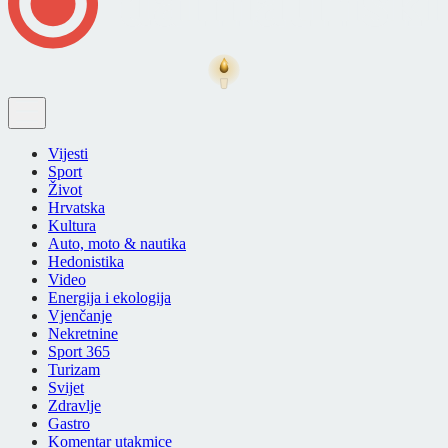
Vijesti
Sport
Život
Hrvatska
Kultura
Auto, moto & nautika
Hedonistika
Video
Energija i ekologija
Vjenčanje
Nekretnine
Sport 365
Turizam
Svijet
Zdravlje
Gastro
Komentar utakmice