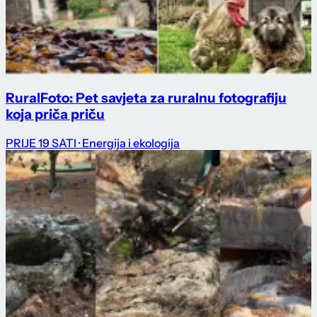
RuralFoto: Pet savjeta za ruralnu fotografiju
koja priča priču
PRIJE 19 SATI
· Energija i ekologija