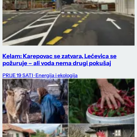
Kelam: Karepovac se zatvara, Lećevica se
požuruje – ali voda nema drugi pokušaj
PRIJE 19 SATI
· Energija i ekologija