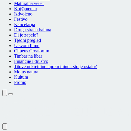
Maturalna večer
Ko(š)mentar
Izdvojeno
Festivo
Kancelarija
Druga strana baluna
Di je zapelo?
Tjedni pregled
U svom filmu
Clipeus Croatorum
Timbar na libar
Financije i društvo
Titove nekretnine i pokretnine - što je ostalo?
Motus natura
Kultura
Promo