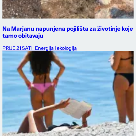
Na Marjanu napunjena pojilišta za životinje koje
tamo obitavaju
PRIJE 21 SATI
· Energija i ekologija