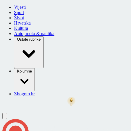
Vijesti
Sport
Život
Hrvatska
Kultura
Auto, moto & nautika
Ostale rubrike
Kolumne
Zbogom.hr