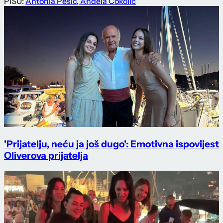
PIŠU:
Antonia Pešić
,
Anđela Čokolić
'Prijatelju, neću ja još dugo': Emotivna ispovijest
Oliverova prijatelja