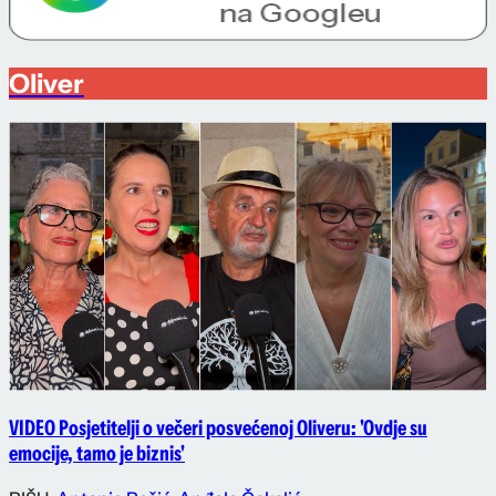
Oliver
VIDEO Posjetitelji o večeri posvećenoj Oliveru: 'Ovdje su
emocije, tamo je biznis'