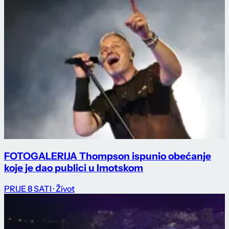
FOTOGALERIJA Thompson ispunio obećanje
koje je dao publici u Imotskom
PRIJE 8 SATI
· Život