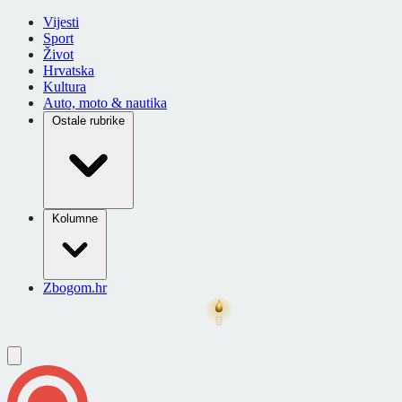
Vijesti
Sport
Život
Hrvatska
Kultura
Auto, moto & nautika
Ostale rubrike
Kolumne
Zbogom.hr