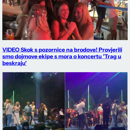
VIDEO Skok s pozornice na brodove! Provjerili
smo dojmove ekipe s mora o koncertu 'Trag u
beskraju'