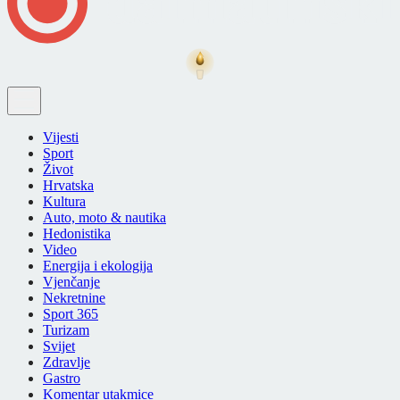
Vijesti
Sport
Život
Hrvatska
Kultura
Auto, moto & nautika
Hedonistika
Video
Energija i ekologija
Vjenčanje
Nekretnine
Sport 365
Turizam
Svijet
Zdravlje
Gastro
Komentar utakmice