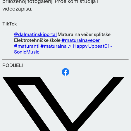
priloženoj fotogaleriji Proelkom studija i
videozapisu.
TikTok
@dalmatinskiportal
Maturalna večer splitske
Elektrotehničke škole
#maturalnavecer
#maturanti
#maturalna
♬ Happy Upbeat01 -
SonicMusic
PODIJELI