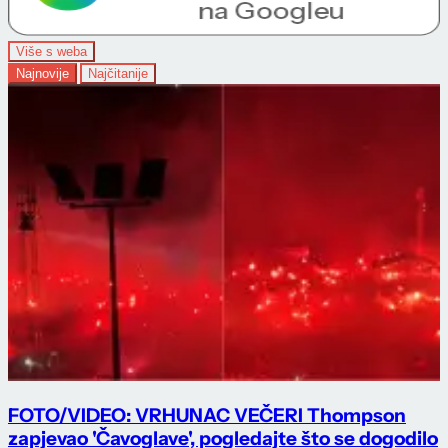
Više s weba
Najnovije
Najčitanije
FOTO/VIDEO: VRHUNAC VEČERI Thompson
zapjevao 'Čavoglave', pogledajte što se dogodilo