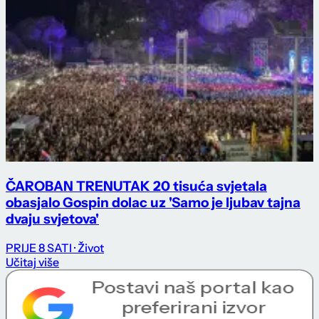
ČAROBAN TRENUTAK 20 tisuća svjetala
obasjalo Gospin dolac uz 'Samo je ljubav tajna
dvaju svjetova'
PRIJE 8 SATI
· Život
Učitaj više