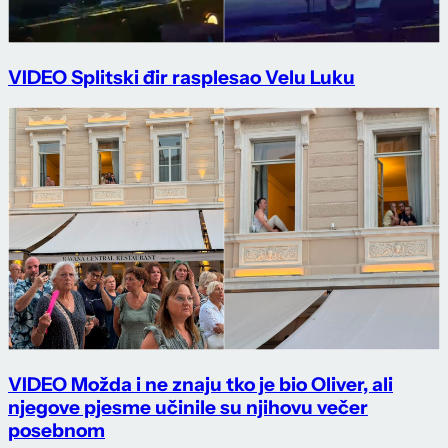
VIDEO Splitski đir rasplesao Velu Luku
VIDEO Možda i ne znaju tko je bio Oliver, ali
njegove pjesme učinile su njihovu večer
posebnom