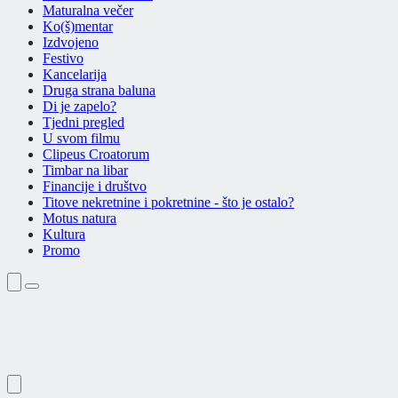
Maturalna večer
Ko(š)mentar
Izdvojeno
Festivo
Kancelarija
Druga strana baluna
Di je zapelo?
Tjedni pregled
U svom filmu
Clipeus Croatorum
Timbar na libar
Financije i društvo
Titove nekretnine i pokretnine - što je ostalo?
Motus natura
Kultura
Promo