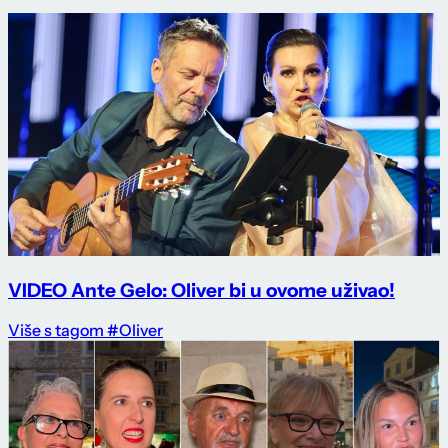
VIDEO Ante Gelo: Oliver bi u ovome uživao!
Više s tagom #Oliver