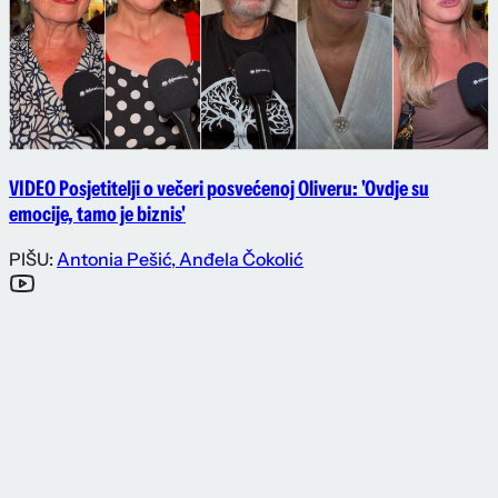
VIDEO Posjetitelji o večeri posvećenoj Oliveru: 'Ovdje su
emocije, tamo je biznis'
PIŠU:
Antonia Pešić
,
Anđela Čokolić