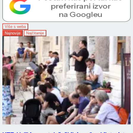
Više s weba
Najnovije
Najčitanije