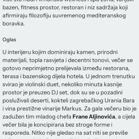
bazen, fitness prostor, restoran i niz sadržaja koji
afirmiraju filozofiju suvremenog mediteranskog
boravka.
Oglas
U interijeru kojim dominiraju kamen, prirodni
materijali, topla rasvjeta i decentni tonovi, večer se
gotovo neprimjetno prelijevala između restorana,
terasa i bazenskog dijela hotela. U jednom trenutku
svirao je violinski duet, nekoliko minuta kasnije
prostor je preuzeo DJ set, dok su se u pozadini
posluživali deserti, kokteli zagrebačkog Urania Bara
i vina prestižne vinarije Markus. Za gala večeru bio je
zadužen tim mladog chefa
Frane Aljinovića
, a cijela
večer bila je koncipirana bez stroge forme i
rasporeda. Nitko nije gledao na sat niti se previše