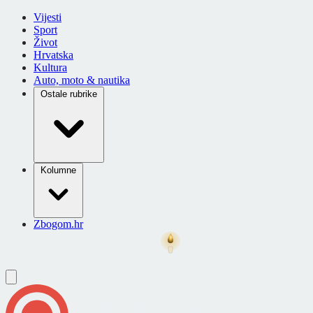
Vijesti
Sport
Život
Hrvatska
Kultura
Auto, moto & nautika
Ostale rubrike
Kolumne
Zbogom.hr