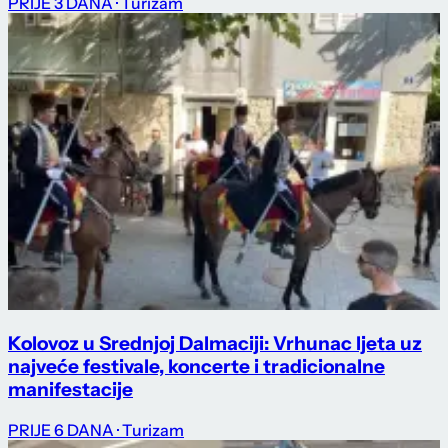
PRIJE 3 DANA
· Turizam
Kolovoz u Srednjoj Dalmaciji: Vrhunac ljeta uz
najveće festivale, koncerte i tradicionalne
manifestacije
PRIJE 6 DANA
· Turizam