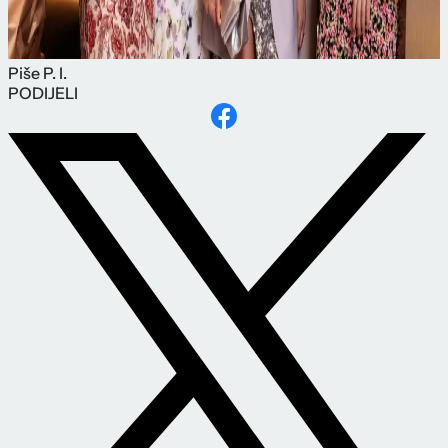
Piše
P. I.
PODIJELI