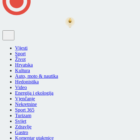
Vijesti
Sport
Život
Hrvatska
Kultura
Auto, moto & nautika
Hedonistika
Video
Energija i ekologija
Vjenčanje
Nekretnine
Sport 365
Turizam
Svijet
Zdravlje
Gastro
Komentar utakmice