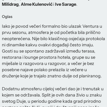
Milidrag
,
Alme Kulenović
i
Ive Sarage
.
Oglas
Iako je povod večeri formalno bio ulazak Ventura u
prvu sezonu, atmosfera je od početka bila prilično
neopterećena. Nije bilo klasičnog osjećaja protokola
ni dinamike kakvu ovakvi događaji često imaju.
Gosti su se spontano zadržavali između terasa,
restorana i lounge prostora hotela, grupe su se
miješale iz razgovora u razgovor, a večer je bez
posebne najave polako prelazila iz večere u
druženje koje je trajalo znatno dulje od planiranog.
Dodatnu atmosferu cijeloj večeri dao je i trenutak u
kojem se održavala. Split je ovih dana živio u znaku
svetog Duje, u periodu godine kada grad prirodno