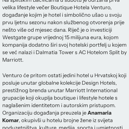
Na splitskim Bačvicama u subotu je održana prva
velika lifestyle večer Boutique Hotela Venturo,
događanje kojim je hotel i simbolično ušao u svoju
prvu ljetnu sezonu nakon službenog otvorenja prije
nešto više od mjesec dana. Riječ je o investiciji
Westgate grupe vrijednoj 15 milijuna eura, kojom
kompanija dodatno širi svoj hotelski portfelj u kojem
se već nalazi i Dalmatia Tower s AC Hotelom Split by
Marriott.
Venturo će pritom ostati jedini hotel u Hrvatskoj koji
posluje unutar globalne kolekcije Design Hotels,
prestižnog brenda unutar Marriott International
grupacije koji okuplja boutique i lifestyle hotele s
naglašenim identitetom i autorskim pristupom.
Organizaciju događanja preuzela je
Anamaria
Komar
, okupivši u hotelu brojne žene iz svijeta
poduzetništva, kulture, medija, sporta i umjetnosti