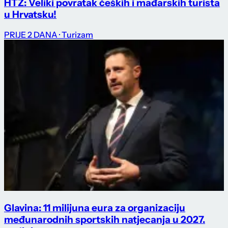
HTZ: Veliki povratak čeških i mađarskih turista
u Hrvatsku!
PRIJE 2 DANA
· Turizam
Glavina: 11 milijuna eura za organizaciju
međunarodnih sportskih natjecanja u 2027.