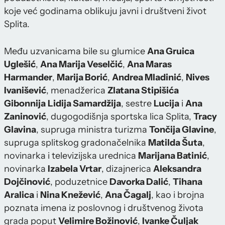
koje već godinama oblikuju javni i društveni život
Splita.
Među uzvanicama bile su glumice
Ana Gruica
Uglešić
,
Ana Marija Veselčić
,
Ana Maras
Harmander
,
Marija Borić
,
Andrea Mladinić
,
Nives
Ivanišević
, menadžerica
Zlatana Stipišića
Gibonnija
Lidija Samardžija
, sestre
Lucija
i
Ana
Zaninović
, dugogodišnja sportska lica Splita,
Tracy
Glavina
, supruga ministra turizma
Tončija Glavine
,
supruga splitskog gradonačelnika
Matilda Šuta
,
novinarka i televizijska urednica
Marijana Batinić
,
novinarka
Izabela Vrtar
, dizajnerica
Aleksandra
Dojčinović
, poduzetnice
Davorka Dalić
,
Tihana
Aralica
i
Nina Knežević
,
Ana Čagalj
, kao i brojna
poznata imena iz poslovnog i društvenog života
grada poput
Velimire Božinović
,
Ivanke Čuljak