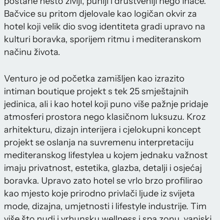
postane nešto življi, puniji i društveniji nego inače.
Bačvice su pritom djelovale kao logičan okvir za
hotel koji velik dio svog identiteta gradi upravo na
kulturi boravka, sporijem ritmu i mediteranskom
načinu života.
Venturo je od početka zamišljen kao izrazito
intiman boutique projekt s tek 25 smještajnih
jedinica, ali i kao hotel koji puno više pažnje pridaje
atmosferi prostora nego klasičnom luksuzu. Kroz
arhitekturu, dizajn interijera i cjelokupni koncept
projekt se oslanja na suvremenu interpretaciju
mediteranskog lifestylea u kojem jednaku važnost
imaju privatnost, estetika, glazba, detalji i osjećaj
boravka. Upravo zato hotel se vrlo brzo profilirao
kao mjesto koje prirodno privlači ljude iz svijeta
mode, dizajna, umjetnosti i lifestyle industrije. Tim
više što nudi i vrhunsku wellness i spa zonu, vanjski