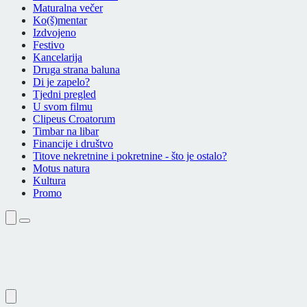
Maturalna večer
Ko(š)mentar
Izdvojeno
Festivo
Kancelarija
Druga strana baluna
Di je zapelo?
Tjedni pregled
U svom filmu
Clipeus Croatorum
Timbar na libar
Financije i društvo
Titove nekretnine i pokretnine - što je ostalo?
Motus natura
Kultura
Promo