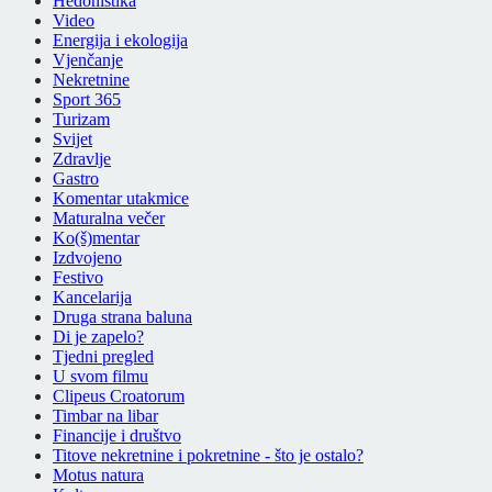
Hedonistika
Video
Energija i ekologija
Vjenčanje
Nekretnine
Sport 365
Turizam
Svijet
Zdravlje
Gastro
Komentar utakmice
Maturalna večer
Ko(š)mentar
Izdvojeno
Festivo
Kancelarija
Druga strana baluna
Di je zapelo?
Tjedni pregled
U svom filmu
Clipeus Croatorum
Timbar na libar
Financije i društvo
Titove nekretnine i pokretnine - što je ostalo?
Motus natura