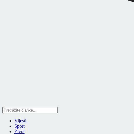
Vijesti
Sport
Život