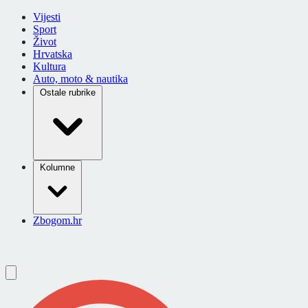
Vijesti
Sport
Život
Hrvatska
Kultura
Auto, moto & nautika
Ostale rubrike
Kolumne
Zbogom.hr