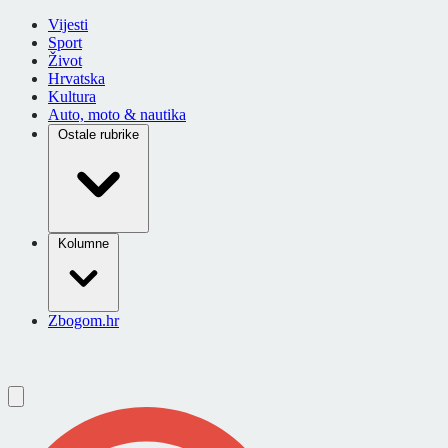
Vijesti
Sport
Život
Hrvatska
Kultura
Auto, moto & nautika
Ostale rubrike
Kolumne
Zbogom.hr