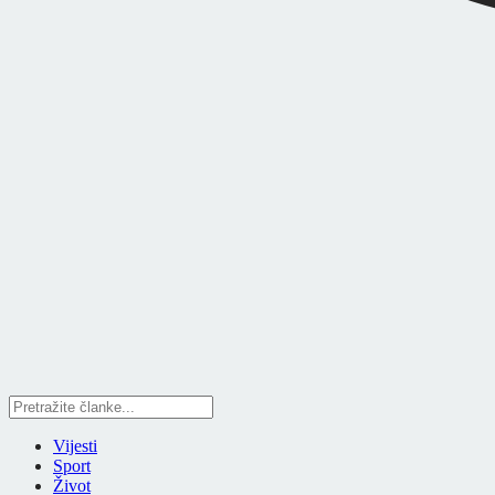
Vijesti
Sport
Život