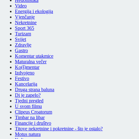
Hedonistika
Video
Energija i ekologija
Vjenčanje
Nekretnine
Sport 365
Turizam
Svijet
Zdravlje
Gastro
Komentar utakmice
Maturalna večer
Ko(š)mentar
Izdvojeno
Festivo
Kancelarija
Druga strana baluna
Di je zapelo?
Tjedni pregled
U svom filmu
Clipeus Croatorum
Timbar na libar
Financije i društvo
Titove nekretnine i pokretnine - što je ostalo?
Motus natura