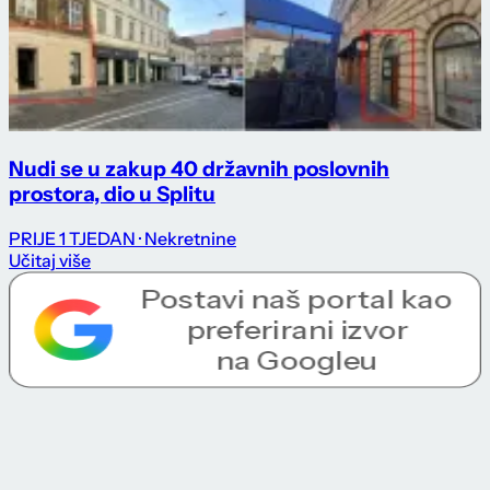
Nudi se u zakup 40 državnih poslovnih
prostora, dio u Splitu
PRIJE 1 TJEDAN
· Nekretnine
Učitaj više