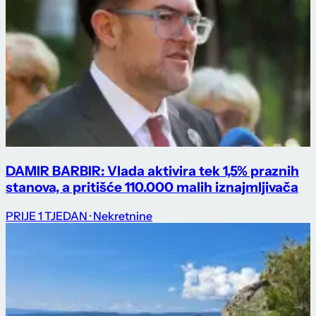
DAMIR BARBIR: Vlada aktivira tek 1,5% praznih
stanova, a pritišće 110.000 malih iznajmljivača
PRIJE 1 TJEDAN
· Nekretnine