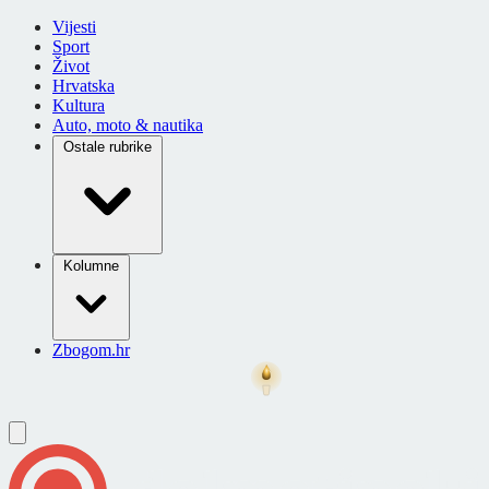
Vijesti
Sport
Život
Hrvatska
Kultura
Auto, moto & nautika
Ostale rubrike
Kolumne
Zbogom.hr