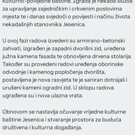
kulturno-povijesne baštine. Zgrada je nekada služila
za upravljanje zajedničkim i crkvenim poslovima
mjesta te i danas svjedoči o povijesti i načinu života
nekadašnjih stanovnika Jesenica.
U ovoj fazi radova izvedeni su armirano-betonski
zahvati, izgrađen je zapadni dvorišni zid, uređena
južna kamena fasada te obnovljena drvena stolarija.
Također su provedeni radovi uređenja oborinske
odvodnje i kamenog popločenja dvorišta,
postavljena je nova rasvjeta te je saniran dotrajali i
urušeni kameni ogradni zid. U sklopu radova
ugrađena su i nova ulazna vrata.
Obnovom se nastavlja očuvanje vrijedne kulturne
baštine Jesenica i stvaranje prostora za buduća
društvena i kulturna događanja.