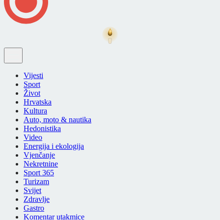
Vijesti
Sport
Život
Hrvatska
Kultura
Auto, moto & nautika
Hedonistika
Video
Energija i ekologija
Vjenčanje
Nekretnine
Sport 365
Turizam
Svijet
Zdravlje
Gastro
Komentar utakmice