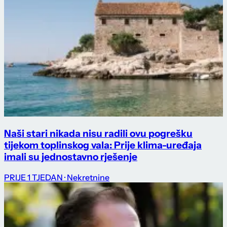
Naši stari nikada nisu radili ovu pogrešku
tijekom toplinskog vala: Prije klima-uređaja
imali su jednostavno rješenje
PRIJE 1 TJEDAN
· Nekretnine