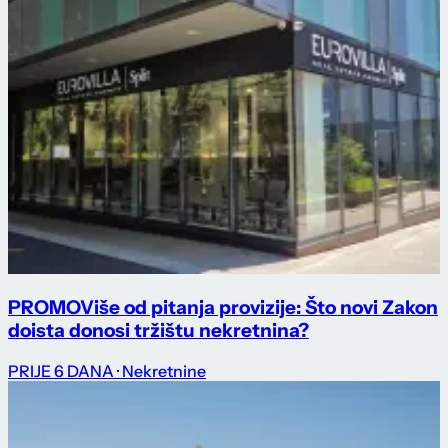
PROMO
Više od pitanja provizije: Što novi Zakon
doista donosi tržištu nekretnina?
PRIJE 6 DANA
· Nekretnine