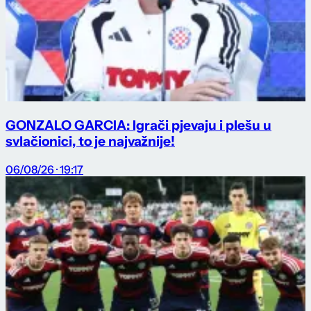
GONZALO GARCIA: Igrači pjevaju i plešu u
svlačionici, to je najvažnije!
06/08/26 · 19:17