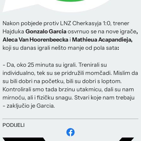
Nakon pobjede protiv LNZ Cherkasyja 1:0, trener
Hajduka
Gonzalo Garcia
osvrnuo se na nove igrače
,
Aleca Van Hoorenbeecka
i
Mathieua Acapandieja,
koji su danas igrali nešto manje od pola sata
:
- Da, oko 25 minuta su igrali. Trenirali su
individualno, tek su se pridružili momčadi. Mislim da
su bili dobri na početku, bili su dobri s loptom.
Kontrolirali smo tada brzinu utakmicu, dali su nam
mirnoću, ali i fizičku snagu. Stvari koje nam trebaju
- zaključio je Garcia.
PODIJELI