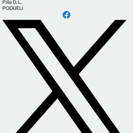
Piše
D. L.
PODIJELI