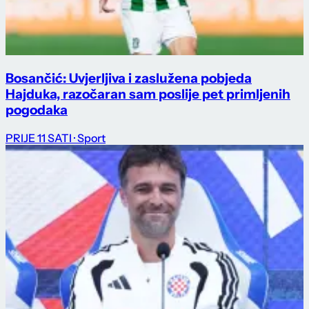
Bosančić: Uvjerljiva i zaslužena pobjeda
Hajduka, razočaran sam poslije pet primljenih
pogodaka
PRIJE 11 SATI
· Sport