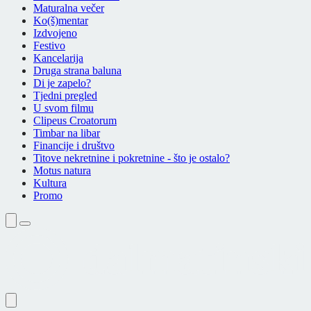
Maturalna večer
Ko(š)mentar
Izdvojeno
Festivo
Kancelarija
Druga strana baluna
Di je zapelo?
Tjedni pregled
U svom filmu
Clipeus Croatorum
Timbar na libar
Financije i društvo
Titove nekretnine i pokretnine - što je ostalo?
Motus natura
Kultura
Promo