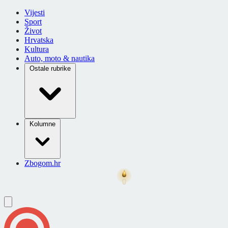
Vijesti
Sport
Život
Hrvatska
Kultura
Auto, moto & nautika
Ostale rubrike
Kolumne
Zbogom.hr