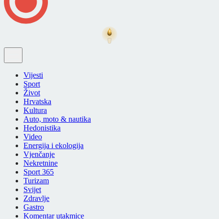
Vijesti
Sport
Život
Hrvatska
Kultura
Auto, moto & nautika
Hedonistika
Video
Energija i ekologija
Vjenčanje
Nekretnine
Sport 365
Turizam
Svijet
Zdravlje
Gastro
Komentar utakmice