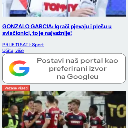
GONZALO GARCIA: Igrači pjevaju i plešu u
svlačionici, to je najvažnije!
PRIJE 11 SATI
· Sport
Učitaj više
Vezane vijesti