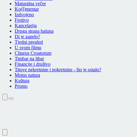
Maturalna večer
Ko(š)mentar
Izdvojeno
Festivo
Kancelarija
Druga strana baluna
Di je zapelo?
Tjedni pregled
U svom filmu
Clipeus Croatorum
Timbar na libar
Financije i društvo
Titove nekretnine i pokretnine - što je ostalo?
Motus natura
Kultura
Promo