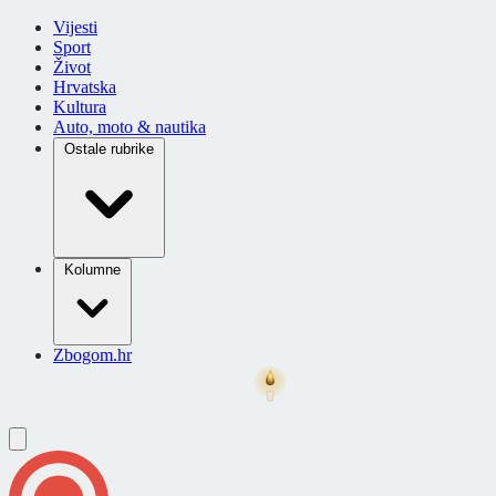
Vijesti
Sport
Život
Hrvatska
Kultura
Auto, moto & nautika
Ostale rubrike
Kolumne
Zbogom.hr