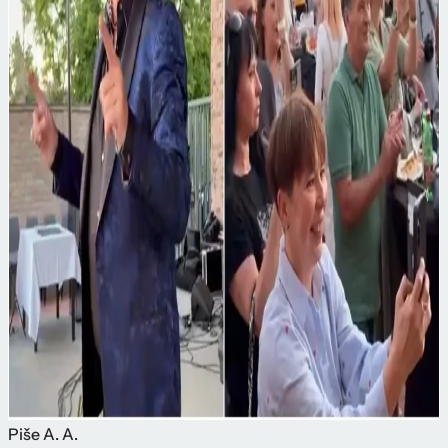
Piše
A. A.