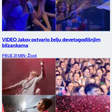
VIDEO Jakov ostvario želju devetogodišnjim
blizankama
PRIJE 31 MIN
· Život