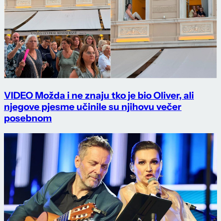
VIDEO Možda i ne znaju tko je bio Oliver, ali
njegove pjesme učinile su njihovu večer
posebnom