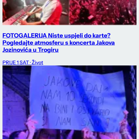
FOTOGALERIJA Niste uspjeli do karte?
Pogledajte atmosferu s koncerta Jakova
Jozinovića u Trogiru
PRIJE 1 SAT
· Život