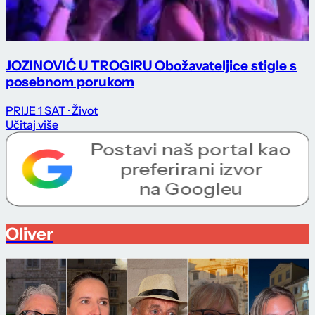
JOZINOVIĆ U TROGIRU Obožavateljice stigle s
posebnom porukom
PRIJE 1 SAT
· Život
Učitaj više
Oliver