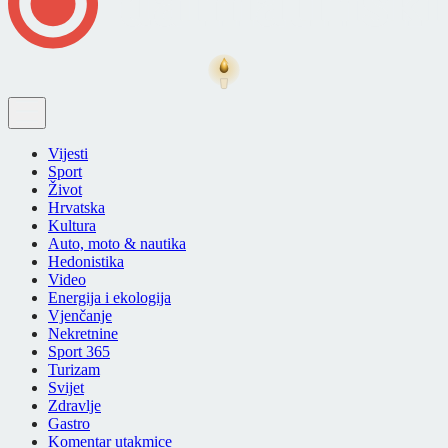
Vijesti
Sport
Život
Hrvatska
Kultura
Auto, moto & nautika
Hedonistika
Video
Energija i ekologija
Vjenčanje
Nekretnine
Sport 365
Turizam
Svijet
Zdravlje
Gastro
Komentar utakmice