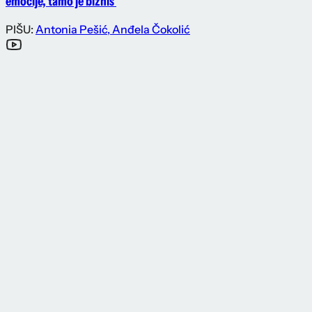
emocije, tamo je biznis'
PIŠU:
Antonia Pešić
,
Anđela Čokolić