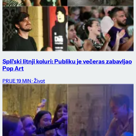
Spli'ski litnji koluri: Publiku je večeras zabavljao
Pop Art
PRIJE 19 MIN
· Život