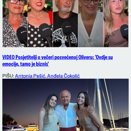
VIDEO Posjetitelji o večeri posvećenoj Oliveru: 'Ovdje su
emocije, tamo je biznis'
PIŠU:
Antonia Pešić
,
Anđela Čokolić