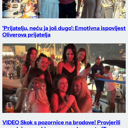
'Prijatelju, neću ja još dugo': Emotivna ispovijest
Oliverova prijatelja
VIDEO Skok s pozornice na brodove! Provjerili