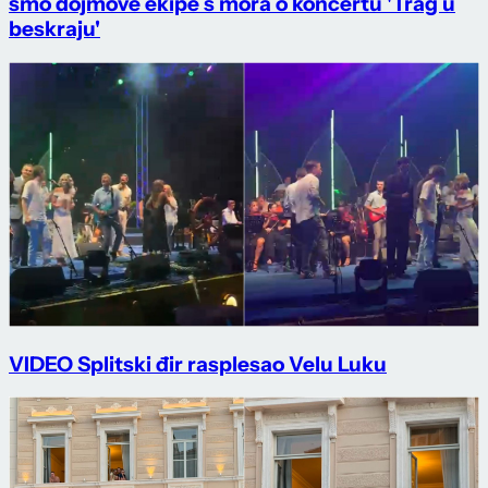
smo dojmove ekipe s mora o koncertu 'Trag u
beskraju'
VIDEO Splitski đir rasplesao Velu Luku