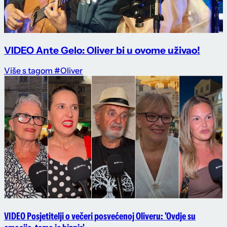
VIDEO Ante Gelo: Oliver bi u ovome uživao!
Više s tagom #Oliver
VIDEO Posjetitelji o večeri posvećenoj Oliveru: 'Ovdje su