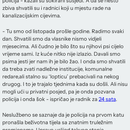
policija - kazali su šokirani susjedi. A da se nešto
zbiva shvatili su i radnici koji u mjestu rade na
kanalizacijskim cijevima.
- Tu smo od listopada prošle godine. Radimo svaki
dan. Shvatili smo da vlasnike nismo vidjeli
mjesecima. Ali čudno je bilo što su njihovi psi cijelo
vrijeme sami. Iz kuće nitko nije izlazio. Davali smo
psima jesti jer nam ih je bilo žao. I onda smo shvatili
da treba zvati nadležne institucije, komunalne
redare,ali stalno su ‘lopticu’ prebacivali na nekog
drugog. I to je trajalo tjednima kada su došli. Ali nisu
mogli ući u privatni posjed, pa je onda pozvana
policija i onda šok - ispričao je radnik za
24 sata
.
Neslužbeno se saznaje da je policija na prvom katu
pronašla beživotna tijela sa znatnim truležnim