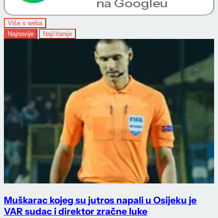
Više s weba
Najnovije
Najčitanije
Muškarac kojeg su jutros napali u Osijeku je
VAR sudac i direktor zračne luke