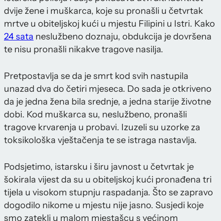
dvije žene i muškarca, koje su pronašli u četvrtak
mrtve u obiteljskoj kući u mjestu Filipini u Istri. Kako
24 sata
neslužbeno doznaju, obdukcija je dovršena
te nisu pronašli nikakve tragove nasilja.
Pretpostavlja se da je smrt kod svih nastupila
unazad dva do četiri mjeseca. Do sada je otkriveno
da je jedna žena bila srednje, a jedna starije životne
dobi. Kod muškarca su, neslužbeno, pronašli
tragove krvarenja u probavi. Izuzeli su uzorke za
toksikološka vještačenja te se istraga nastavlja.
Podsjetimo, istarsku i širu javnost u četvrtak je
šokirala vijest da su u obiteljskoj kući pronađena tri
tijela u visokom stupnju raspadanja. Što se zapravo
dogodilo nikome u mjestu nije jasno. Susjedi koje
smo zatekli u malom mjestašcu s većinom