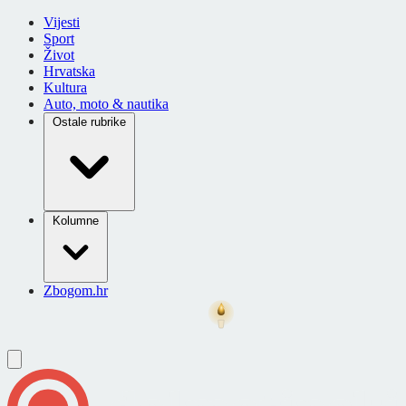
Vijesti
Sport
Život
Hrvatska
Kultura
Auto, moto & nautika
Ostale rubrike
Kolumne
Zbogom.hr