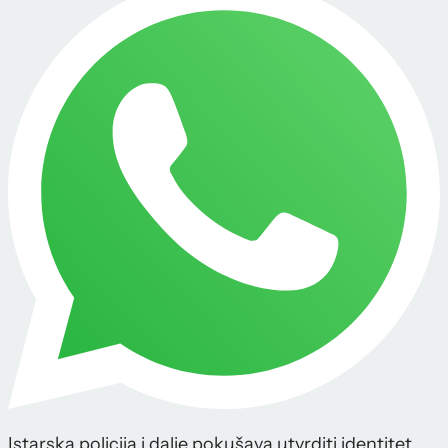
Istarska policija i dalje pokušava utvrditi identitet