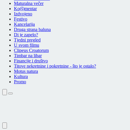
Maturalna večer
Ko(š)mentar
Izdvojeno
Festivo
Kancelarija
Druga strana baluna
Di je zapelo?
Tjedni pregled
U svom filmu
Clipeus Croatorum
Timbar na libar
Financije i društvo
Titove nekretnine i pokretnine - što je ostalo?
Motus natura
Kultura
Promo