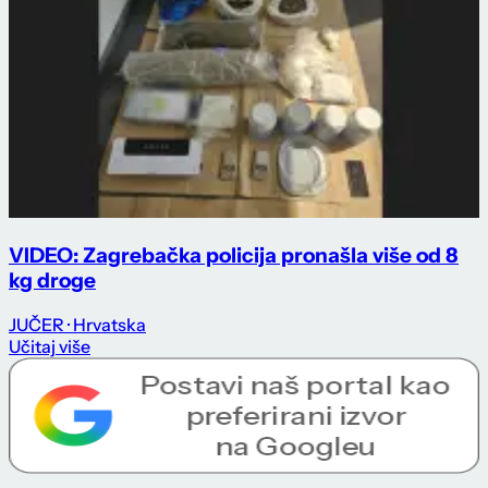
VIDEO: Zagrebačka policija pronašla više od 8
kg droge
JUČER
· Hrvatska
Učitaj više