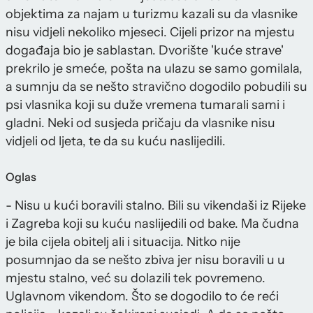
objektima za najam u turizmu kazali su da vlasnike
nisu vidjeli nekoliko mjeseci. Cijeli prizor na mjestu
događaja bio je sablastan. Dvorište 'kuće strave'
prekrilo je smeće, pošta na ulazu se samo gomilala,
a sumnju da se nešto stravično dogodilo pobudili su
psi vlasnika koji su duže vremena tumarali sami i
gladni. Neki od susjeda pričaju da vlasnike nisu
vidjeli od ljeta, te da su kuću naslijedili.
Oglas
- Nisu u kući boravili stalno. Bili su vikendaši iz Rijeke
i Zagreba koji su kuću naslijedili od bake. Ma čudna
je bila cijela obitelj ali i situacija. Nitko nije
posumnjao da se nešto zbiva jer nisu boravili u u
mjestu stalno, već su dolazili tek povremeno.
Uglavnom vikendom. Što se dogodilo to će reći