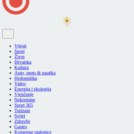
Vijesti
Sport
Život
Hrvatska
Kultura
Auto, moto & nautika
Hedonistika
Video
Energija i ekologija
Vjenčanje
Nekretnine
Sport 365
Turizam
Svijet
Zdravlje
Gastro
Komentar utakmice