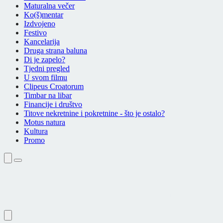
Maturalna večer
Ko(š)mentar
Izdvojeno
Festivo
Kancelarija
Druga strana baluna
Di je zapelo?
Tjedni pregled
U svom filmu
Clipeus Croatorum
Timbar na libar
Financije i društvo
Titove nekretnine i pokretnine - što je ostalo?
Motus natura
Kultura
Promo