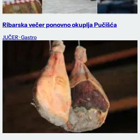
Ribarska večer ponovno okuplja Pučišća
JUČER
· Gastro