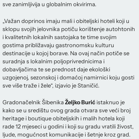
sve zanimljivija u globalnim okvirima.
„Važan doprinos imaju mali i obiteljski hoteli koji u
sklopu svojih jelovnika potiču korištenje autohtonih
i kvalitetnih lokalnih sastojaka te time svojim
gostima približavaju gastronomsku kulturu
destinacije u kojoj borave. Na ovaj način potiče se
suradnja s lokalnim poljoprivrednicima i
dobavljačima te se prednost daje ekološki
uzgojenoj, sezonskoj i domaćoj namirnici koju gosti
sve više traže i žele“, izjavio je Staničić.
Gradonačelnik Šibenika
Željko Burić
istaknuo je
kako se u središtu ovog grada otvara sve veći broj
heritage i boutique obiteljskih i malih hotela koji
rade 12 mjeseci u godini i koji su gradu vratili živost,
ljude, mogućnost komunikacije i šetnje kroz grad.