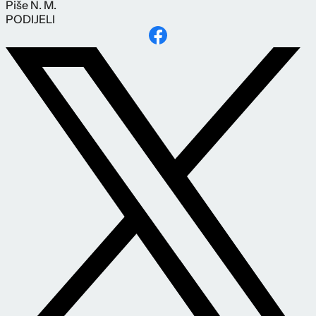
Piše
N. M.
PODIJELI