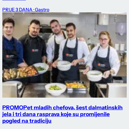
PRIJE 3 DANA
· Gastro
PROMO
Pet mladih chefova, šest dalmatinskih
jela i tri dana rasprava koje su promijenile
pogled na tradiciju