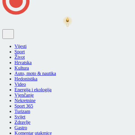
Vijesti
Sport
Život
Hrvatska
Kultura
Auto, moto & nautika
Hedonistika
Video
Energija i ekologija
Vjenčanje
Nekretnine
Sport 365
Turizam
Svijet
Zdravlje
Gastro
Komentar utakmice