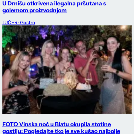
U Drnišu otkrivena ilegalna pršutana s
golemom proizvodnjom
JUČER
· Gastro
FOTO Vinska noć u Blatu okupila stotine
gostiju: Pogledajte tko je sve kušao najbolje