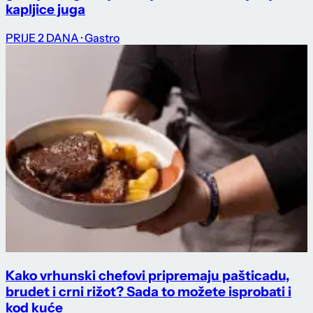
kapljice juga
PRIJE 2 DANA
· Gastro
Kako vrhunski chefovi pripremaju pašticadu,
brudet i crni rižot? Sada to možete isprobati i
kod kuće