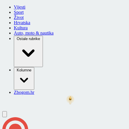
Vijesti
Sport
Život
Hrvatska
Kultura
Auto, moto & nautika
Ostale rubrike
Kolumne
Zbogom.hr