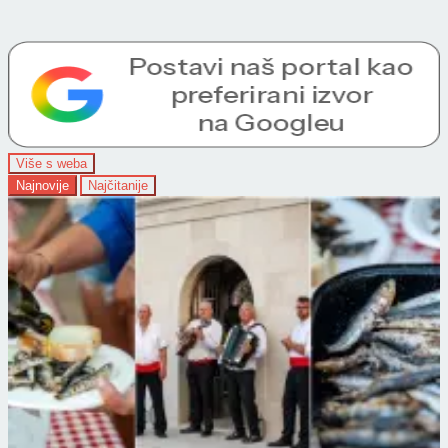
Više s weba
Najnovije
Najčitanije