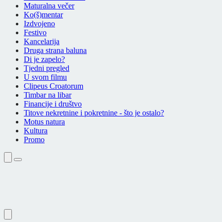
Maturalna večer
Ko(š)mentar
Izdvojeno
Festivo
Kancelarija
Druga strana baluna
Di je zapelo?
Tjedni pregled
U svom filmu
Clipeus Croatorum
Timbar na libar
Financije i društvo
Titove nekretnine i pokretnine - što je ostalo?
Motus natura
Kultura
Promo