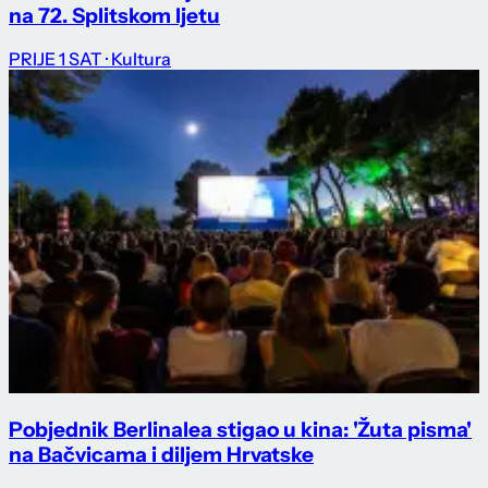
na 72. Splitskom ljetu
PRIJE 1 SAT
· Kultura
Pobjednik Berlinalea stigao u kina: 'Žuta pisma'
na Bačvicama i diljem Hrvatske