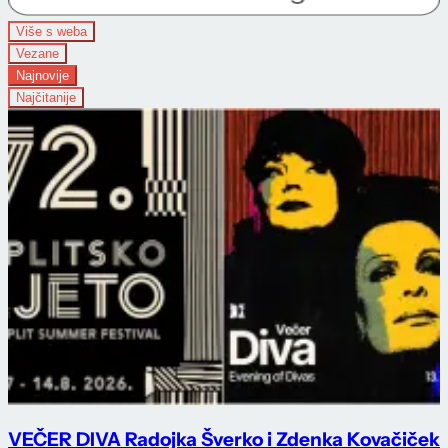
Više s weba
Vezane
Najnovije
Najčitanije
VEČER DIVA Radojka Šverko i Zdenka Kovačiček