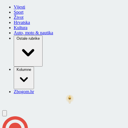
Vijesti
Sport
Život
Hrvatska
Kultura
Auto, moto & nautika
Ostale rubrike
Kolumne
Zbogom.hr