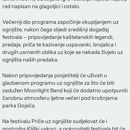
rad napisan na glagoljici i ostalo.
Večernji dio programa započinje okupljanjem uz
ognjište, nakon čega slijedi središnji događaj
festivala – pripovijedanje kaštelanskih legendi,
predaja, priča te kazivanje uspavanki, brojalica i
drugih usmenih oblika uz koje se nekada živjelo uz
ognjišta naših predaka.
Nakon pripovijedanja posjetitelji će uživati u
glazbenom programu uz ognjište za što će biti
zadužen Moonlight Band koji će dodatno upotpuniti
čarobnu atmosferu ljetne večeri pod krošnjama
parka Gojača.
Na festivalu Priče uz ognjište sudjelovat će i
postrojba Kliški uskoci, a pokrovitelji festivala bit će,