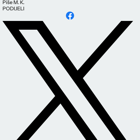
Piše
M. K.
PODIJELI