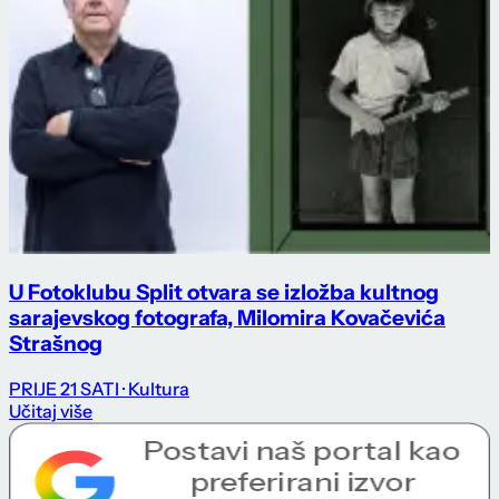
U Fotoklubu Split otvara se izložba kultnog
sarajevskog fotografa, Milomira Kovačevića
Strašnog
PRIJE 21 SATI
· Kultura
Učitaj više