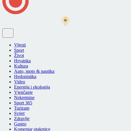
Vijesti
Sport
Život
Hrvatska
Kultura
Auto, moto & nautika
Hedonistika
Video
Energija i ekologija
Vjenčanje
Nekretnine
Sport 365
Turizam
Svijet
Zdravlje
Gastro
Komentar utakmice