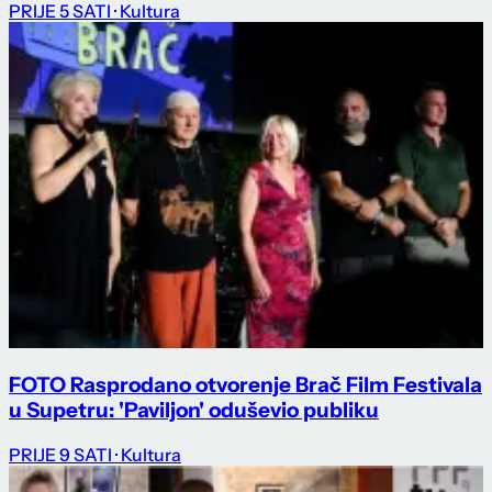
PRIJE 5 SATI
· Kultura
FOTO Rasprodano otvorenje Brač Film Festivala
u Supetru: 'Paviljon' oduševio publiku
PRIJE 9 SATI
· Kultura