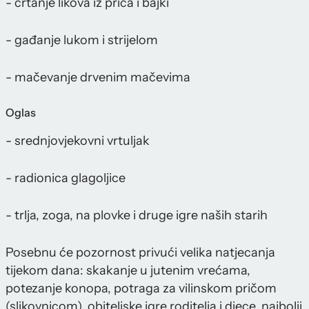
- crtanje likova iz priča i bajki
- gađanje lukom i strijelom
- mačevanje drvenim mačevima
Oglas
- srednjovjekovni vrtuljak
- radionica glagoljice
- trlja, zoga, na plovke i druge igre naših starih
Posebnu će pozornost privući velika natjecanja
tijekom dana: skakanje u jutenim vrećama,
potezanje konopa, potraga za vilinskom pričom
(slikovnicom), obiteljske igre roditelja i djece, najbolji