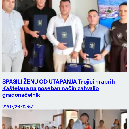
SPASILI ŽENU OD UTAPANJA Trojici hrabrih
Kaštelana na poseban način zahvalio
gradonačelnik
21/07/26 · 12:57