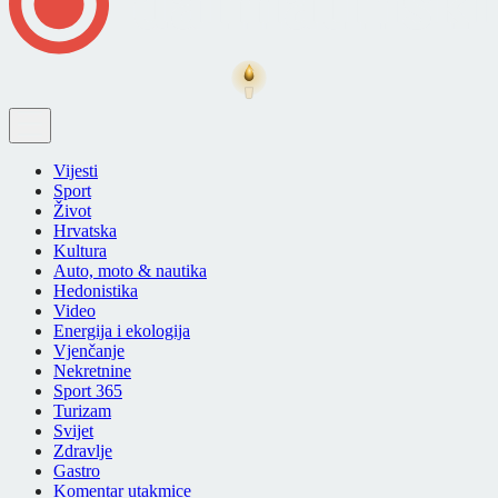
Vijesti
Sport
Život
Hrvatska
Kultura
Auto, moto & nautika
Hedonistika
Video
Energija i ekologija
Vjenčanje
Nekretnine
Sport 365
Turizam
Svijet
Zdravlje
Gastro
Komentar utakmice