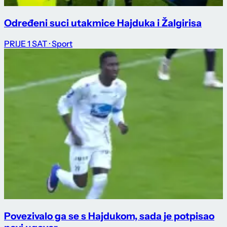
Određeni suci utakmice Hajduka i Žalgirisa
PRIJE 1 SAT
· Sport
Povezivalo ga se s Hajdukom, sada je potpisao