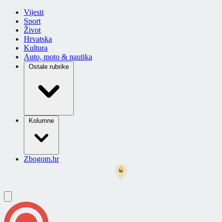
Vijesti
Sport
Život
Hrvatska
Kultura
Auto, moto & nautika
Ostale rubrike
Kolumne
Zbogom.hr