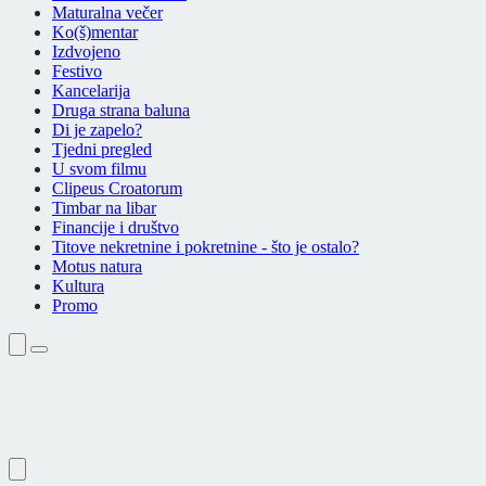
Maturalna večer
Ko(š)mentar
Izdvojeno
Festivo
Kancelarija
Druga strana baluna
Di je zapelo?
Tjedni pregled
U svom filmu
Clipeus Croatorum
Timbar na libar
Financije i društvo
Titove nekretnine i pokretnine - što je ostalo?
Motus natura
Kultura
Promo