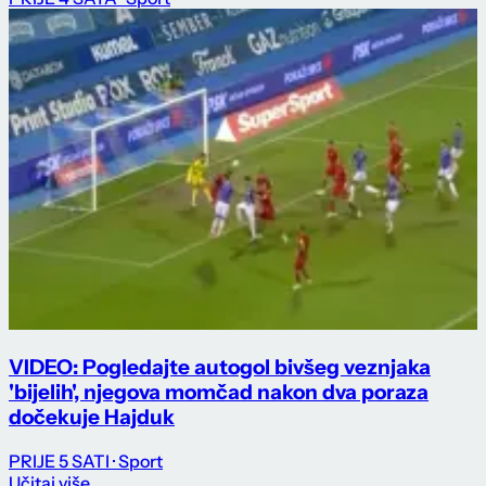
VIDEO: Pogledajte autogol bivšeg veznjaka
'bijelih', njegova momčad nakon dva poraza
dočekuje Hajduk
PRIJE 5 SATI
· Sport
Učitaj više