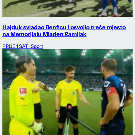
Hajduk svladao Benficu i osvojio treće mjesto
na Memorijalu Mladen Ramljak
PRIJE 1 SAT
· Sport