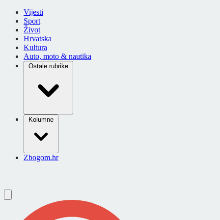
Vijesti
Sport
Život
Hrvatska
Kultura
Auto, moto & nautika
Ostale rubrike
Kolumne
Zbogom.hr