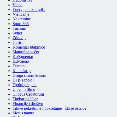
Hedonistika
Video
Energija i ekologija
Vjenčanje
Nekretnine
Sport 365
Turizam
Svijet
Zdravlje
Gastro
Komentar utakmice
Maturalna večer
Ko(š)mentar
Izdvojeno
Festivo
Kancelarija
Druga strana baluna
Di je zapelo?
Tjedni pregled
U svom filmu
Clipeus Croatorum
Timbar na libar
Financije i društvo
Titove nekretnine i pokretnine - što je ostalo?
Motus natura