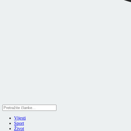
Vijesti
Sport
Život