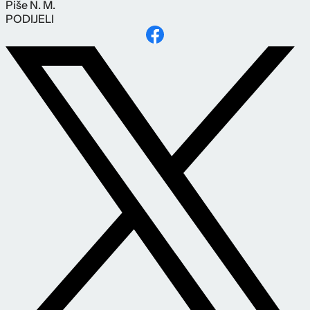
Piše
N. M.
PODIJELI