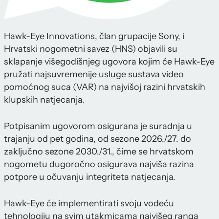
Hawk-Eye Innovations, član grupacije Sony, i
Hrvatski nogometni savez (HNS) objavili su
sklapanje višegodišnjeg ugovora kojim će Hawk-Eye
pružati najsuvremenije usluge sustava video
pomoćnog suca (VAR) na najvišoj razini hrvatskih
klupskih natjecanja.
Potpisanim ugovorom osigurana je suradnja u
trajanju od pet godina, od sezone 2026./27. do
zaključno sezone 2030./31., čime se hrvatskom
nogometu dugoročno osigurava najviša razina
potpore u očuvanju integriteta natjecanja.
Hawk-Eye će implementirati svoju vodeću
tehnologiju na svim utakmicama najvišeg ranga