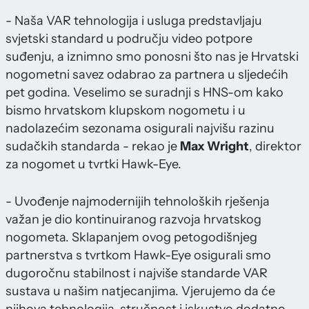
- Naša VAR tehnologija i usluga predstavljaju
svjetski standard u području video potpore
suđenju, a iznimno smo ponosni što nas je Hrvatski
nogometni savez odabrao za partnera u sljedećih
pet godina. Veselimo se suradnji s HNS-om kako
bismo hrvatskom klupskom nogometu i u
nadolazećim sezonama osigurali najvišu razinu
sudačkih standarda - rekao je
Max Wright
, direktor
za nogomet u tvrtki Hawk-Eye.
- Uvođenje najmodernijih tehnoloških rješenja
važan je dio kontinuiranog razvoja hrvatskog
nogometa. Sklapanjem ovog petogodišnjeg
partnerstva s tvrtkom Hawk-Eye osigurali smo
dugoročnu stabilnost i najviše standarde VAR
sustava u našim natjecanjima. Vjerujemo da će