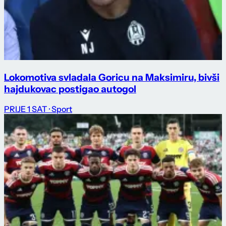
Lokomotiva svladala Goricu na Maksimiru, bivši
hajdukovac postigao autogol
PRIJE 1 SAT
· Sport