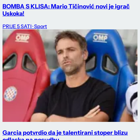
BOMBA S KLISA: Mario Tičinović novi je igrač
Uskoka!
PRIJE 5 SATI
· Sport
Garcia potvrdio da je talentirani stoper blizu
odlaska na posudbu