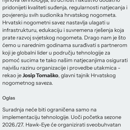
njihova tehnologija, stručnost i iskustvo dodatno
pridonijeti kvaliteti suđenja, regularnosti natjecanja i
povjerenju svih sudionika hrvatskog nogometa.
Hrvatski nogometni savez nastavlja ulagati u
infrastrukturu, edukaciju i suvremena rješenja koja
prate razvoj svjetskog nogometa. Drago nam je što
ćemo u narednim godinama surađivati s partnerom
koji je globalni lider u području tehnologije za
pomoć sucima te tako našim natjecanjima osigurati
najvišu razinu organizacije i provedbe utakmica -
rekao je
Josip Tomaško
, glavni tajnik Hrvatskog
nogometnog saveza.
Oglas
Suradnja neće biti ograničena samo na
implementaciju tehnologije. Uoči početka sezone
2026./27. Hawk-Eye će organizirati sveobuhvatan