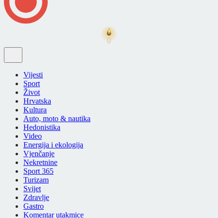
Vijesti
Sport
Život
Hrvatska
Kultura
Auto, moto & nautika
Hedonistika
Video
Energija i ekologija
Vjenčanje
Nekretnine
Sport 365
Turizam
Svijet
Zdravlje
Gastro
Komentar utakmice