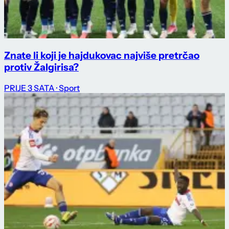
Znate li koji je hajdukovac najviše pretrčao
protiv Žalgirisa?
PRIJE 3 SATA
· Sport