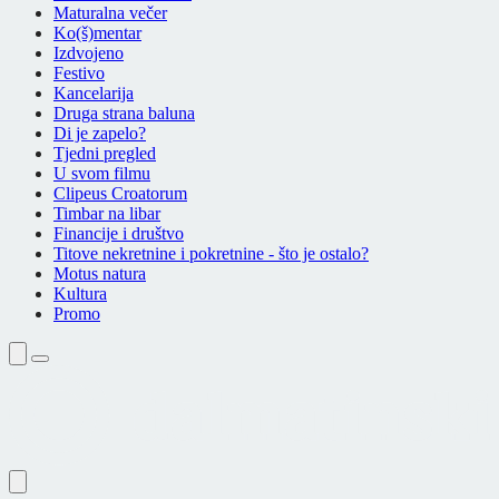
Maturalna večer
Ko(š)mentar
Izdvojeno
Festivo
Kancelarija
Druga strana baluna
Di je zapelo?
Tjedni pregled
U svom filmu
Clipeus Croatorum
Timbar na libar
Financije i društvo
Titove nekretnine i pokretnine - što je ostalo?
Motus natura
Kultura
Promo