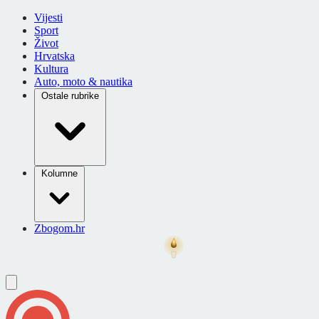
Vijesti
Sport
Život
Hrvatska
Kultura
Auto, moto & nautika
Ostale rubrike
Kolumne
Zbogom.hr